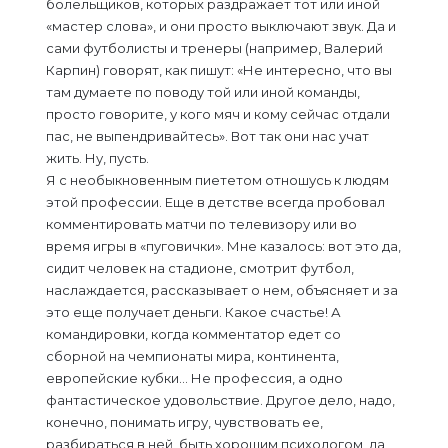
болельщиков, которых раздражает тот или иной
«мастер слова», и они просто выключают звук. Да и
сами футболисты и тренеры (например, Валерий
Карпин) говорят, как пишут: «Не интересно, что вы
там думаете по поводу той или иной команды,
просто говорите, у кого мяч и кому сейчас отдали
пас, не выпендривайтесь». Вот так они нас учат
жить. Ну, пусть.
Я с необыкновенным пиететом отношусь к людям
этой профессии. Еще в детстве всегда пробовал
комментировать матчи по телевизору или во
время игры в «пуговички». Мне казалось: вот это да,
сидит человек на стадионе, смотрит футбол,
наслаждается, рассказывает о нем, объясняет и за
это еще получает деньги. Какое счастье! А
командировки, когда комментатор едет со
сборной на чемпионаты мира, континента,
европейские кубки… Не профессия, а одно
фантастическое удовольствие. Другое дело, надо,
конечно, понимать игру, чувствовать ее,
разбираться в ней, быть хорошим психологом, да