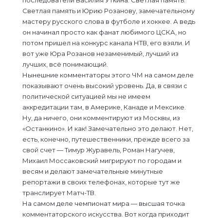
последователи Василия Уткина. Светлая память.
Светлая память и Юрию Розанову, замечательному
мастеру русского слова в футболе и хоккее. А ведь
он начинал просто как фанат любимого ЦСКА, но
потом пришел на конкурс канала НТВ, его взяли. И
вот уже Юра Розанов незаменимый, лучший из
лучших, всё понимающий.
Нынешние комментаторы этого ЧМ на самом деле
показывают очень высокий уровень. Да, в связи с
политической ситуацией мы не имеем
аккредитации там, в Америке, Канаде и Мексике.
Ну, да ничего, они комментируют из Москвы, из
«Останкино». И как! Замечательно это делают. Нет,
есть, конечно, путешественники, прежде всего за
свой счет — Тимур Журавель, Роман Нагучев,
Михаил Моссаковский мигрируют по городам и
весям и делают замечательные минутные
репортажи в своих телефонах, которые тут же
транслирует Матч-ТВ.
На самом деле чемпионат мира — высшая точка
комментаторского искусства. Вот когда приходит