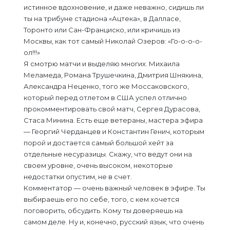
истинное вдохновение, и даже неважно, сидишь ли
ты на трибуне стадиона «Ацтека», в Далласе,
Торонто или Сан-Франциско, или кричишь из
Москвы, как тот самый Николай Озеров: «Го-о-о-о-
ол!!!»
Я смотрю матчи и выделяю многих. Михаила
Меламеда, Романа Трушечкина, Дмитрия Шнякина,
Александра Неценко, того же Моссаковского,
который перед отлетом в США успел отлично
прокомментировать свой матч, Сергея Дурасова,
Стаса Минина. Есть еще ветераны, мастера эфира
— Георгий Черданцев и Константин Генич, которым
порой и достается самый большой хейт за
отдельные несуразицы. Скажу, что ведут они на
своем уровне, очень высоком, некоторые
недостатки опустим, не в счет.
Комментатор — очень важный человек в эфире. Ты
выбираешь его по себе, того, с кем хочется
поговорить, обсудить. Кому ты доверяешь на
самом деле. Ну и, конечно, русский язык, что очень