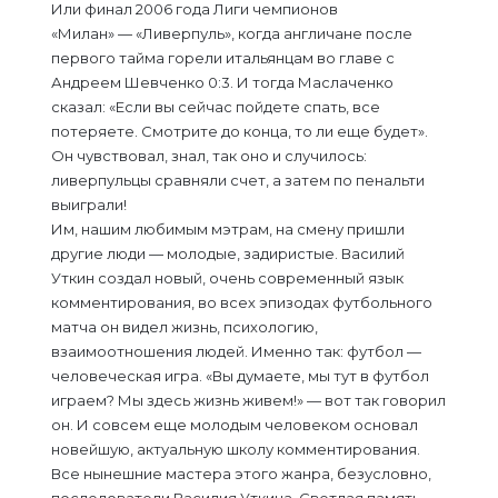
Или финал 2006 года Лиги чемпионов
«Милан» — «Ливерпуль», когда англичане после
первого тайма горели итальянцам во главе с
Андреем Шевченко 0:3. И тогда Маслаченко
сказал: «Если вы сейчас пойдете спать, все
потеряете. Смотрите до конца, то ли еще будет».
Он чувствовал, знал, так оно и случилось:
ливерпульцы сравняли счет, а затем по пенальти
выиграли!
Им, нашим любимым мэтрам, на смену пришли
другие люди — молодые, задиристые. Василий
Уткин создал новый, очень современный язык
комментирования, во всех эпизодах футбольного
матча он видел жизнь, психологию,
взаимоотношения людей. Именно так: футбол —
человеческая игра. «Вы думаете, мы тут в футбол
играем? Мы здесь жизнь живем!» — вот так говорил
он. И совсем еще молодым человеком основал
новейшую, актуальную школу комментирования.
Все нынешние мастера этого жанра, безусловно,