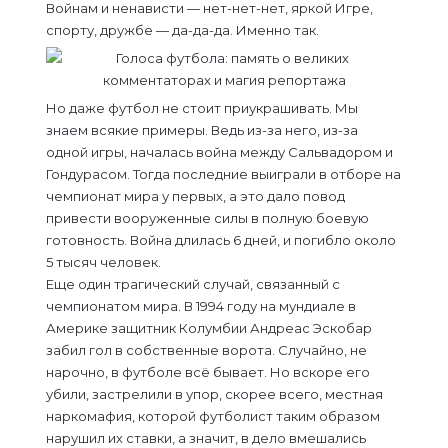
Войнам и ненависти — нет-нет-нет, яркой Игре,
спорту, дружбе — да-да-да. Именно так.
Но даже футбол не стоит приукрашивать. Мы
знаем всякие примеры. Ведь из-за него, из-за
одной игры, началась война между Сальвадором и
Гондурасом. Тогда последние выиграли в отборе на
чемпионат мира у первых, а это дало повод
привести вооруженные силы в полную боевую
готовность. Война длилась 6 дней, и погибло около
5 тысяч человек.
Еще один трагический случай, связанный с
чемпионатом мира. В 1994 году на мундиале в
Америке защитник Колумбии Андреас Эскобар
забил гол в собственные ворота. Случайно, не
нарочно, в футболе всё бывает. Но вскоре его
убили, застрелили в упор, скорее всего, местная
наркомафия, которой футболист таким образом
нарушил их ставки, а значит, в дело вмешались