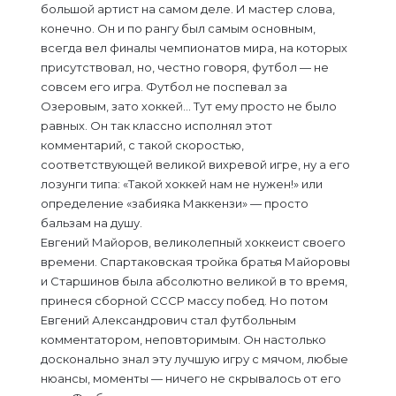
большой артист на самом деле. И мастер слова,
конечно. Он и по рангу был самым основным,
всегда вел финалы чемпионатов мира, на которых
присутствовал, но, честно говоря, футбол — не
совсем его игра. Футбол не поспевал за
Озеровым, зато хоккей… Тут ему просто не было
равных. Он так классно исполнял этот
комментарий, с такой скоростью,
соответствующей великой вихревой игре, ну а его
лозунги типа: «Такой хоккей нам не нужен!» или
определение «забияка Маккензи» — просто
бальзам на душу.
Евгений Майоров, великолепный хоккеист своего
времени. Спартаковская тройка братья Майоровы
и Старшинов была абсолютно великой в то время,
принеся сборной СССР массу побед. Но потом
Евгений Александрович стал футбольным
комментатором, неповторимым. Он настолько
досконально знал эту лучшую игру с мячом, любые
нюансы, моменты — ничего не скрывалось от его