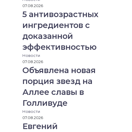
э
07.08.2026
л
5 антивозрастных
е
к
ингредиентов с
т
р
доказанной
о
н
эффективностью
н
Новости
у
07.08.2026
ю
Объявлена новая
п
о
порция звезд на
ч
т
Аллее славы в
у
Голливуде
Новости
07.08.2026
Евгений