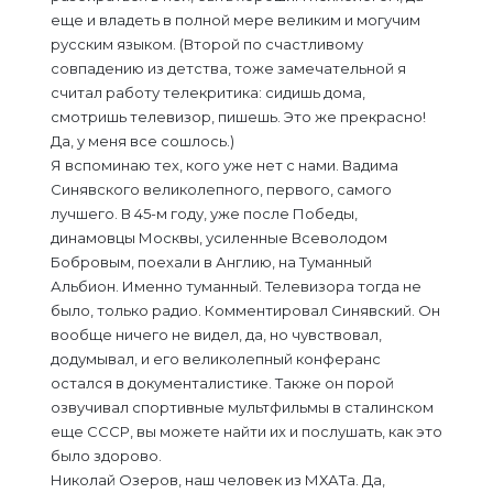
еще и владеть в полной мере великим и могучим
русским языком. (Второй по счастливому
совпадению из детства, тоже замечательной я
считал работу телекритика: сидишь дома,
смотришь телевизор, пишешь. Это же прекрасно!
Да, у меня все сошлось.)
Я вспоминаю тех, кого уже нет с нами. Вадима
Синявского великолепного, первого, самого
лучшего. В 45-м году, уже после Победы,
динамовцы Москвы, усиленные Всеволодом
Бобровым, поехали в Англию, на Туманный
Альбион. Именно туманный. Телевизора тогда не
было, только радио. Комментировал Синявский. Он
вообще ничего не видел, да, но чувствовал,
додумывал, и его великолепный конферанс
остался в документалистике. Также он порой
озвучивал спортивные мультфильмы в сталинском
еще СССР, вы можете найти их и послушать, как это
было здорово.
Николай Озеров, наш человек из МХАТа. Да,