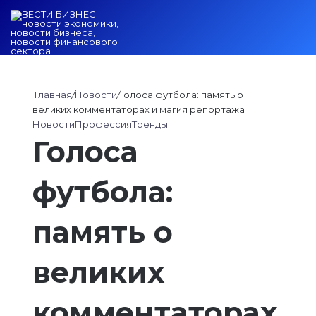
Войти
Switch ski
Искат
М
Главная
/
Новости
/
Голоса футбола: память о
великих комментаторах и магия репортажа
Новости
Профессия
Тренды
Голоса
футбола:
память о
великих
комментаторах