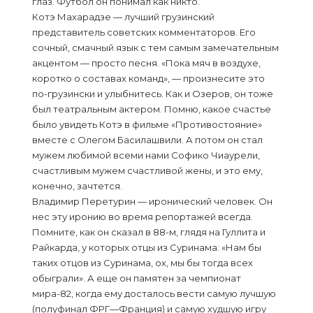
глаз. Футбол он понимал как никто.
Котэ Махарадзе — лучший грузинский
представитель советских комментаторов. Его
сочный, смачный язык с тем самым замечательным
акцентом — просто песня. «Пока мяч в воздухе,
коротко о составах команд», — произнесите это
по-грузински и улыбнитесь. Как и Озеров, он тоже
был театральным актером. Помню, какое счастье
было увидеть Котэ в фильме «Противостояние»
вместе с Олегом Басилашвили. А потом он стал
мужем любимой всеми нами Софико Чиаурели,
счастливым мужем счастливой жены, и это ему,
конечно, зачтется.
Владимир Перетурин — иронический человек. Он
нес эту иронию во время репортажей всегда.
Помните, как он сказал в 88-м, глядя на Гуллита и
Райкарда, у которых отцы из Суринама: «Нам бы
таких отцов из Суринама, ох, мы бы тогда всех
обыграли». А еще он памятен за чемпионат
мира-82, когда ему досталось вести самую лучшую
(полуфинал ФРГ—Франция) и самую худшую игру