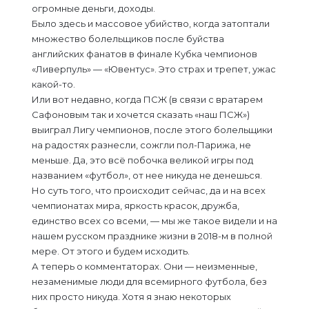
огромные деньги, доходы.
Было здесь и массовое убийство, когда затоптали
множество болельщиков после буйства
английских фанатов в финале Кубка чемпионов
«Ливерпуль» — «Ювентус». Это страх и трепет, ужас
какой-то.
Или вот недавно, когда ПСЖ (в связи с вратарем
Сафоновым так и хочется сказать «наш ПСЖ»)
выиграл Лигу чемпионов, после этого болельщики
на радостях разнесли, сожгли пол-Парижа, не
меньше. Да, это всё побочка великой игры под
названием «футбол», от нее никуда не денешься.
Но суть того, что происходит сейчас, да и на всех
чемпионатах мира, яркость красок, дружба,
единство всех со всеми, — мы же такое видели и на
нашем русском празднике жизни в 2018-м в полной
мере. От этого и будем исходить.
А теперь о комментаторах. Они — неизменные,
незаменимые люди для всемирного футбола, без
них просто никуда. Хотя я знаю некоторых