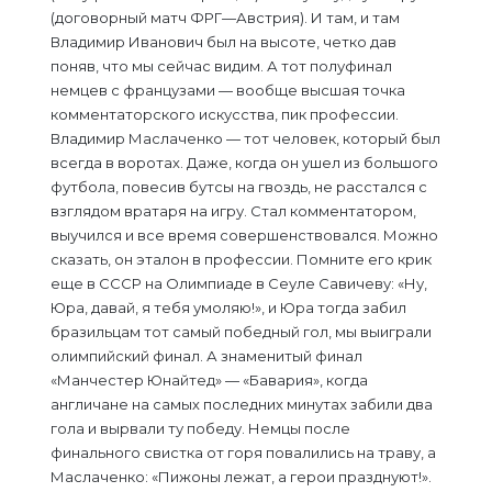
(договорный матч ФРГ—Австрия). И там, и там
Владимир Иванович был на высоте, четко дав
поняв, что мы сейчас видим. А тот полуфинал
немцев с французами — вообще высшая точка
комментаторского искусства, пик профессии.
Владимир Маслаченко — тот человек, который был
всегда в воротах. Даже, когда он ушел из большого
футбола, повесив бутсы на гвоздь, не расстался с
взглядом вратаря на игру. Стал комментатором,
выучился и все время совершенствовался. Можно
сказать, он эталон в профессии. Помните его крик
еще в СССР на Олимпиаде в Сеуле Савичеву: «Ну,
Юра, давай, я тебя умоляю!», и Юра тогда забил
бразильцам тот самый победный гол, мы выиграли
олимпийский финал. А знаменитый финал
«Манчестер Юнайтед» — «Бавария», когда
англичане на самых последних минутах забили два
гола и вырвали ту победу. Немцы после
финального свистка от горя повалились на траву, а
Маслаченко: «Пижоны лежат, а герои празднуют!».