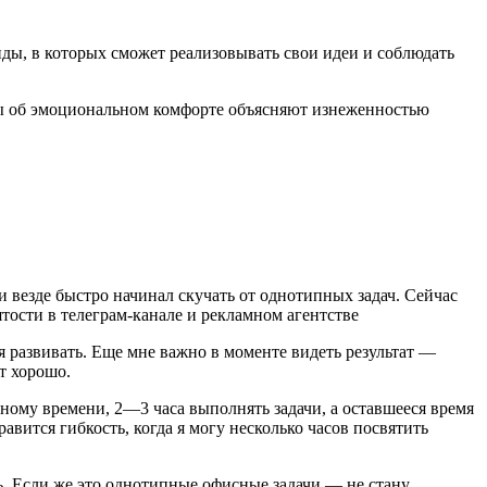
ды, в которых сможет реализовывать свои идеи и соблюдать
воры об эмоциональном комфорте объясняют изнеженностью
и везде быстро начинал скучать от однотипных задач. Сейчас
ости в телеграм-канале и рекламном агентстве
 развивать. Еще мне важно в моменте видеть результат —
т хорошо.
нному времени, 2—3 часа выполнять задачи, а оставшееся время
авится гибкость, когда я могу несколько часов посвятить
ть. Если же это однотипные офисные задачи — не стану