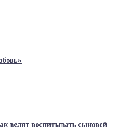
юбовь»
как велят воспитывать сыновей