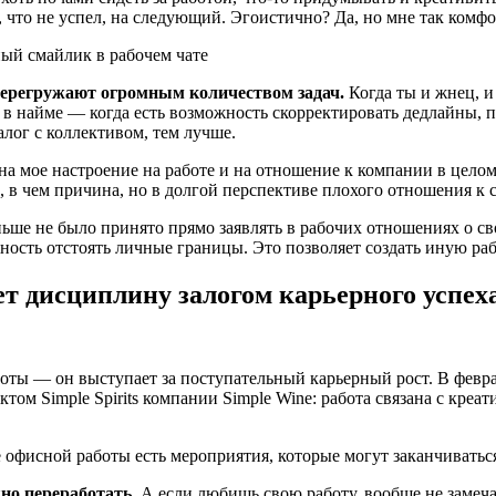
о, что не успел, на следующий. Эгоистично? Да, но мне так комфо
ый смайлик в рабочем чате
 перегружают огромным количеством задач.
Когда ты и жнец, и 
 в найме — когда есть возможность скорректировать дедлайны, п
алог с коллективом, тем лучше.
а мое настроение на работе и на отношение к компании в цело
, в чем причина, но в долгой перспективе плохого отношения к 
ьше не было принято прямо заявлять в рабочих отношениях о св
ость отстоять личные границы. Это позволяет создать иную рабоч
ет дисциплину залогом карьерного успех
работы — он выступает за поступательный карьерный рост. В фев
том Simple Spirits компании Simple Wine: работа связана с кр
офисной работы есть мероприятия, которые могут заканчиваться
но переработать.
А если любишь свою работу, вообще не замеча