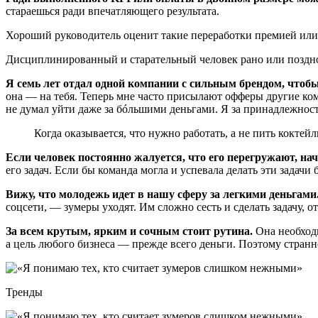
стараешься ради впечатляющего результата.
Хороший руководитель оценит такие переработки премией ил
Дисциплинированный и старательный человек рано или поздно о
Я семь лет отдал одной компании с сильным брендом, чтобы 
она — на тебя. Теперь мне часто присылают офферы другие комп
не думал уйти даже за бóльшими деньгами. Я за принадлежность
Когда оказывается, что нужно работать, а не пить коктей
Если человек постоянно жалуется, что его перегружают, начи
его задач. Если бы команда могла и успевала делать эти задачи
Вижу, что молодежь идет в нашу сферу за легкими деньгами
соцсети, — зумеры уходят. Им сложно сесть и сделать задачу, 
За всем крутым, ярким и сочным стоит рутина.
Она необходи
а цель любого бизнеса — прежде всего деньги. Поэтому странно
Тренды