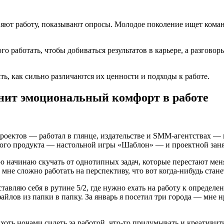
няют работу, показывают опросы. Молодое поколение ищет коман
го работать, чтобы добиваться результатов в карьере, а разго
ь, как сильно различаются их ценности и подходы к работе.
енит эмоциональный комфорт в работе
проектов — работал в глянце, издательстве и SMM-агентствах — 
ного продукта — настольной игры «Шаблон» — и проектной занят
 начинаю скучать от однотипных задач, которые перестают меня
мне сложно работать на перспективу, что вот когда-нибудь стане
тавляю себя в рутине 5/2, где нужно ехать на работу к определе
йлов из папки в папку. За январь я посетил три города — мне нр
 хоть ночами сидеть за работой, что-то придумывать и креативи