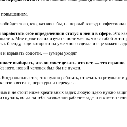
и повышением.
бойдет того, кто, казалось бы, на первый взгляд профессиональ
заработать себе определенный статус в ней и в сфере.
Это как
ании. Мне нравится их изучать: понимаешь, что с тобой хотят р
 к бренду, ради которого ты уже много сделал и еще можешь сде
ли и взрывать соцсети, — зумеры уходят
нает выбирать, что он хочет делать, что нет, — это странно
,
 без него, новый человек был бы не нужен.
.
Когда оказывается, что нужно работать, отвечать за результат и 
отключив веселье, перекуры и перекусы.
ма и не стоит ниже креативных задач: любую идею нужно защити
 скучать, когда на тебя возложили рабочие задачи и ответственн