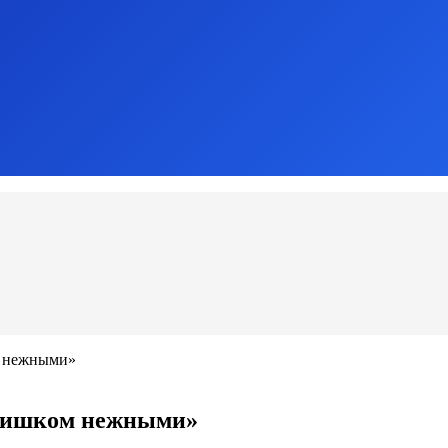
м нежными»
 слишком нежными»