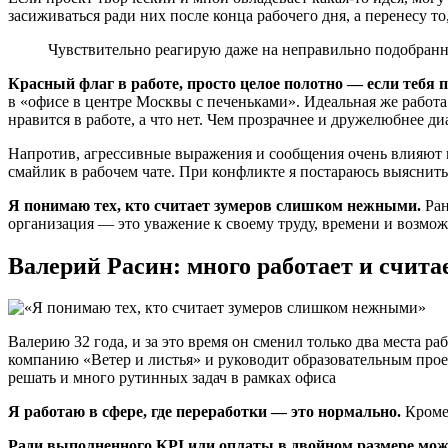
засиживаться ради них после конца рабочего дня, а перенесу т
Чувствительно реагирую даже на неправильно подобранн
Красный флаг в работе, просто целое полотно — если тебя
в «офисе в центре Москвы с печеньками». Идеальная же работа
нравится в работе, а что нет. Чем прозрачнее и дружелюбнее ди
Напротив, агрессивные выражения и сообщения очень влияют н
смайлик в рабочем чате. При конфликте я постараюсь выяснить
Я понимаю тех, кто считает зумеров слишком нежными.
Ран
организация — это уважение к своему труду, времени и возможн
Валерий Расин: много работает и счита
Валерию 32 года, и за это время он сменил только два места 
компанию «Ветер и листья» и руководит образовательным проек
решать и много рутинных задач в рамках офиса
Я работаю в сфере, где переработки — это нормально.
Кроме 
Ради выполненного KPI или оплаты в двойном размере мож