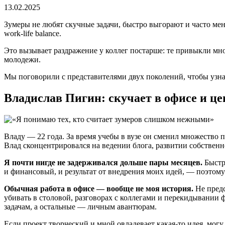
13.02.2025
Зумеры не любят скучные задачи, быстро выгорают и часто ме
work-life balance.
Это вызывает раздражение у коллег постарше: те привыкли мно
молодежи.
Мы поговорили с представителями двух поколений, чтобы узнат
Владислав Пигин: скучает в офисе и ц
Владу — 22 года. За время учебы в вузе он сменил множество 
Влад сконцентрировался на ведении блога, развитии собствен
Я почти нигде не задерживался дольше пары месяцев.
Быстро
и финансовый, и результат от внедрения моих идей, — поэтому 
Обычная работа в офисе — вообще не моя история.
Не предс
убивать в столовой, разговорах с коллегами и перекидывании фа
задачам, а остальные — личным авантюрам.
Если проект творческий и мной овладевает какая-то идея, могу