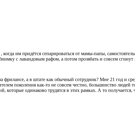
в , когда им придётся сепарироваться от мамы-папы, самостояте
обнимку с лавандовым рафом, а потом прозябать и совсем сгинут 
на фрилансе, а в штате как обычный сотрудник? Мне 21 год и сре
телем поколения как-то не совсем честно, большинство людей т
й, которые одинаково трудятся в этих рамках. А то получается,