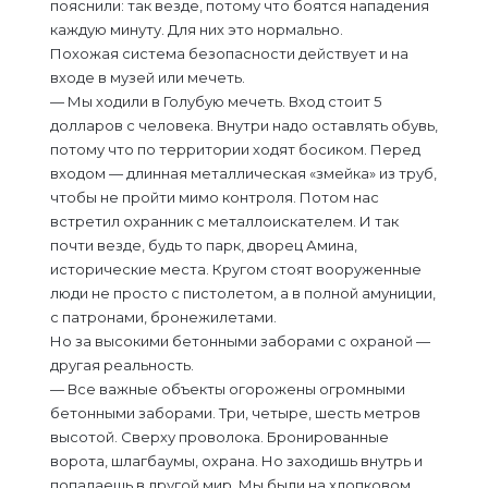
пояснили: так везде, потому что боятся нападения
каждую минуту. Для них это нормально.
Похожая система безопасности действует и на
входе в музей или мечеть.
— Мы ходили в Голубую мечеть. Вход стоит 5
долларов с человека. Внутри надо оставлять обувь,
потому что по территории ходят босиком. Перед
входом — длинная металлическая «змейка» из труб,
чтобы не пройти мимо контроля. Потом нас
встретил охранник с металлоискателем. И так
почти везде, будь то парк, дворец Амина,
исторические места. Кругом стоят вооруженные
люди не просто с пистолетом, а в полной амуниции,
с патронами, бронежилетами.
Но за высокими бетонными заборами с охраной —
другая реальность.
— Все важные объекты огорожены огромными
бетонными заборами. Три, четыре, шесть метров
высотой. Сверху проволока. Бронированные
ворота, шлагбаумы, охрана. Но заходишь внутрь и
попадаешь в другой мир. Мы были на хлопковом