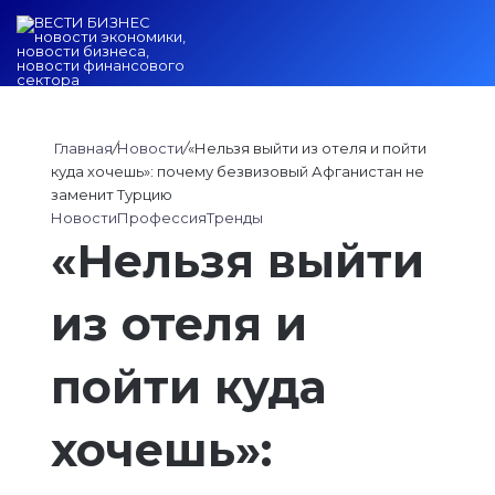
Войти
Switch ski
Искат
М
Главная
/
Новости
/
«Нельзя выйти из отеля и пойти
куда хочешь»: почему безвизовый Афганистан не
заменит Турцию
Новости
Профессия
Тренды
«Нельзя выйти
из отеля и
пойти куда
хочешь»: