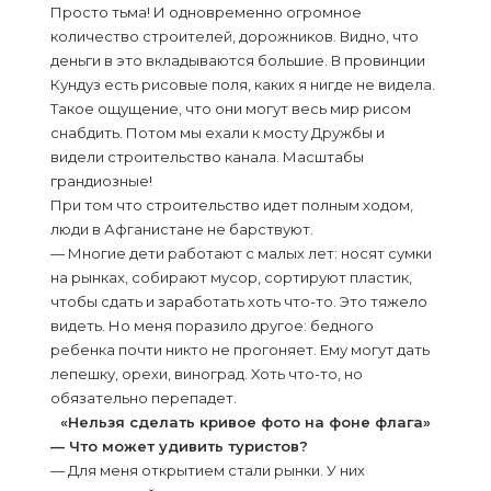
Просто тьма! И одновременно огромное
количество строителей, дорожников. Видно, что
деньги в это вкладываются большие. В провинции
Кундуз есть рисовые поля, каких я нигде не видела.
Такое ощущение, что они могут весь мир рисом
снабдить. Потом мы ехали к мосту Дружбы и
видели строительство канала. Масштабы
грандиозные!
При том что строительство идет полным ходом,
люди в Афганистане не барствуют.
— Многие дети работают с малых лет: носят сумки
на рынках, собирают мусор, сортируют пластик,
чтобы сдать и заработать хоть что-то. Это тяжело
видеть. Но меня поразило другое: бедного
ребенка почти никто не прогоняет. Ему могут дать
лепешку, орехи, виноград. Хоть что-то, но
обязательно перепадет.
«Нельзя сделать кривое фото на фоне флага»
— Что может удивить туристов?
— Для меня открытием стали рынки. У них