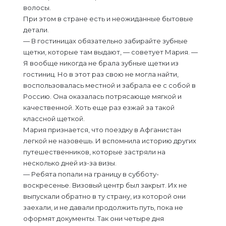
волосы.
При этом в стране есть и неожиданные бытовые
детали.
— В гостиницах обязательно забирайте зубные
щетки, которые там выдают, — советует Мария. —
Я вообще никогда не брала зубные щетки из
гостиниц. Но в этот раз свою не могла найти,
воспользовалась местной и забрала ее с собой в
Россию. Она оказалась потрясающе мягкой и
качественной. Хоть еще раз езжай за такой
классной щеткой.
Мария признается, что поездку в Афганистан
легкой не назовешь. И вспомнила историю других
путешественников, которые застряли на
несколько дней из-за визы.
— Ребята попали на границу в субботу-
воскресенье. Визовый центр был закрыт. Их не
выпускали обратно в ту страну, из которой они
заехали, и не давали продолжить путь, пока не
оформят документы. Так они четыре дня