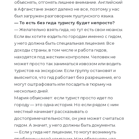
объяснять, отгонять лишнее внимание. Английский
в Афганстане знают далеко не все, поэтому у нас
был загружен разговорник пуштунского языка.
— То есть без гида туристу будет непросто?
— Желательно взять гида, но тут есть свои нюансы.
Если вы хотите ездить по городам именно с гидом,
у него должна быть специальная лицензия. Все
доходы страны, в том числе и работа гидов,
находятся под жестким контролем. Человек не
может просто так заниматься извозом или водить
туристов на экскурсии. Если группу остановят и
выяснится, что гид работает без разрешения, его
могут оштрафовать или посадить в тюрьму на
несколько дней.
Мария объясняет: если турист просто идет по
городу — это одна история. Но если рядом с ним
местный начинает рассказывать о
достопримечательностях, он уже может считаться
гидом. А значит, у него должны быть документы.
— Если у гида нет лицензии, то могут возникнуть
проблемы у всей компании. Нам объясняли, что