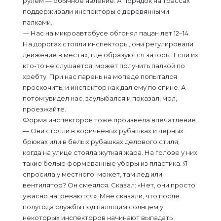
рулем — обычное явление. А порядок на трассах
поддерживали инспекторы с деревянными
палками.
— Нас на микроавтобусе обгонял пацан лет 12–14.
На дорогах стояли инспекторы, они регулировали
движение в местах, где образуются заторы. Если их
кто-то не слушается, может получить палкой по
хребту. При нас парень на мопеде попытался
проскочить, и инспектор как дал ему по спине. А
потом увидел нас, заулыбался и показал, мол,
проезжайте.
Форма инспекторов тоже произвела впечатление.
— Они стояли в коричневых рубашках и черных
брюках или в белых рубашках делового стиля,
когда на улице стояла жуткая жара. На голове у них
такие белые формованные уборы из пластика. Я
спросила у местного: может, там лед или
вентилятор? Он смеялся. Сказал: «Нет, они просто
ужасно нагреваются». Мне сказали, что после
полугода службы под палящим солнцем у
некоторых инспекторов начинают выпадать