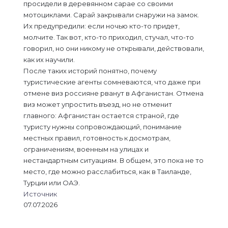
просидели в деревянном сарае со своими
мотоциклами. Сарай закрывали снаружи на замок.
Их предупредили: если ночью кто-то придет,
молчите. Так вот, кто-то приходил, стучал, что-то
говорил, но они никому не открывали, действовали,
как их научили.
После таких историй понятно, почему
туристические агенты сомневаются, что даже при
отмене виз россияне рванут в Афганистан. Отмена
виз может упростить въезд, но не отменит
главного: Афганистан остается страной, где
туристу нужны сопровождающий, понимание
местных правил, готовность к досмотрам,
ограничениям, военным на улицах и
нестандартным ситуациям. В общем, это пока не то
место, где можно расслабиться, как в Таиланде,
Турции или ОАЭ.
Источник
07.07.2026
L
В
О
M
M
W
T
V
П
i
к
д
e
e
h
e
i
о