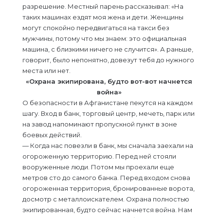
разрешение. Местный парень рассказывал: «На
таких машинах ездят моя жена и дети. Женщины
могут спокойно передвигаться на такси без
мужчины, потому что мы знаем: это официальная
машина, с близкими ничего не случится». А раньше,
говорит, было непонятно, довезут тебя до нужного
места или нет.
«Охрана экипирована, будто вот-вот начнется
война»
О безопасности в Афганистане пекутся на каждом
шагу. Вход в банк, торговый центр, мечеть, парк или
на завод напоминают пропускной пункт в зоне
боевых действий.
— Когда нас повезли в банк, мы сначала заехали на
огороженную территорию. Перед ней стояли
вооруженные люди. Потом мы проехали еще
метров сто до самого банка. Перед входом снова
огороженная территория, бронированные ворота,
досмотр с металлоискателем. Охрана полностью
экипированная, будто сейчас начнется война. Нам