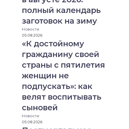
н
полный календарь
у
ю
заготовок на зиму
п
о
Новости
ч
05.08.2026
т
«К достойному
у
гражданину своей
страны с пятилетия
женщин не
подпускать»: как
велят воспитывать
сыновей
Новости
05.08.2026