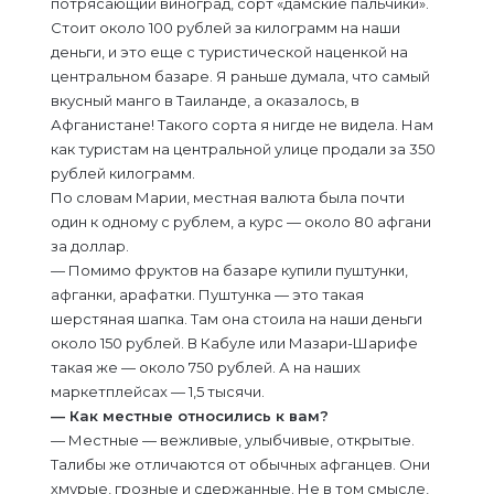
потрясающий виноград, сорт «дамские пальчики».
Стоит около 100 рублей за килограмм на наши
деньги, и это еще с туристической наценкой на
центральном базаре. Я раньше думала, что самый
вкусный манго в Таиланде, а оказалось, в
Афганистане! Такого сорта я нигде не видела. Нам
как туристам на центральной улице продали за 350
рублей килограмм.
По словам Марии, местная валюта была почти
один к одному с рублем, а курс — около 80 афгани
за доллар.
— Помимо фруктов на базаре купили пуштунки,
афганки, арафатки. Пуштунка — это такая
шерстяная шапка. Там она стоила на наши деньги
около 150 рублей. В Кабуле или Мазари-Шарифе
такая же — около 750 рублей. А на наших
маркетплейсах — 1,5 тысячи.
— Как местные относились к вам?
— Местные — вежливые, улыбчивые, открытые.
Талибы же отличаются от обычных афганцев. Они
хмурые, грозные и сдержанные. Не в том смысле,