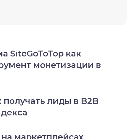
 следующую
а SiteGoToTop как
румент монетизации в
к получать лиды в B2B
ндекса
 на маркетплейсах