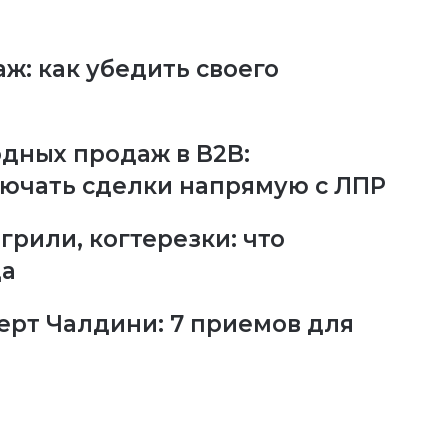
ж: как убедить своего
дных продаж в B2B:
лючать сделки напрямую с ЛПР
рили, когтерезки: что
да
ерт Чалдини: 7 приемов для