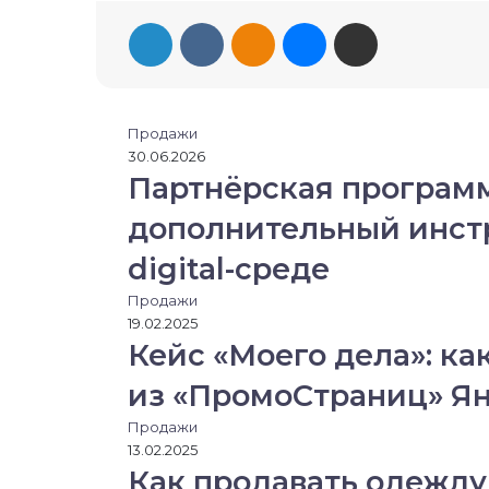
LinkedIn
Вконтакте
Одноклассники
Messenger
Поделиться через электронную почту
Продажи
30.06.2026
Читать
Партнёрская программ
дополнительный инст
digital-среде
Продажи
19.02.2025
Кейс «Моего дела»: ка
из «ПромоСтраниц» Я
Продажи
13.02.2025
Как продавать одежду