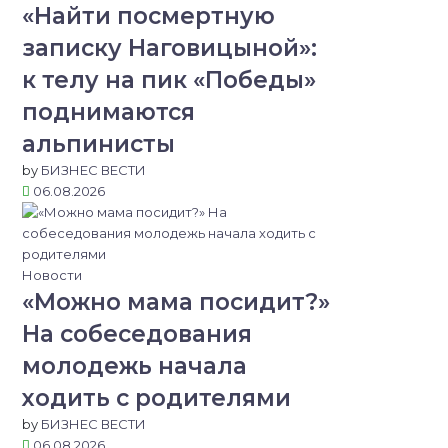
«Найти посмертную
записку Наговицыной»:
к телу на пик «Победы»
поднимаются
альпинисты
by
БИЗНЕС ВЕСТИ
06.08.2026
Новости
«Можно мама посидит?»
На собеседования
молодежь начала
ходить с родителями
by
БИЗНЕС ВЕСТИ
06.08.2026