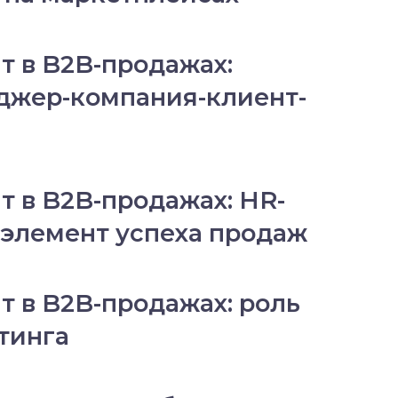
 в B2B-продажах:
джер-компания-клиент-
 в B2B-продажах: HR-
 элемент успеха продаж
 в B2B-продажах: роль
тинга