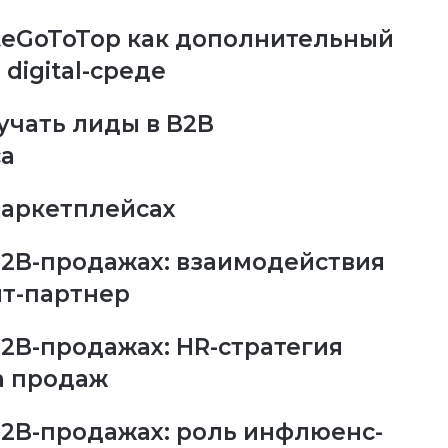
teGoToTop как дополнительный
digital-среде
лучать лиды в B2B
са
маркетплейсах
2B-продажах: взаимодействия
т-партнер
2B-продажах: HR-стратегия
а продаж
2B-продажах: роль инфлюенс-