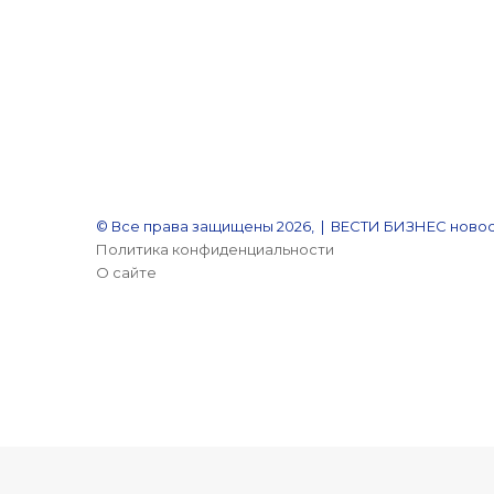
© Все права защищены 2026, | ВЕСТИ БИЗНЕС новос
Политика конфиденциальности
О сайте
YouTube
Reddit
vk.com
Одноклассники
Snapchat
Telegram
Кнопка
«Наверх»