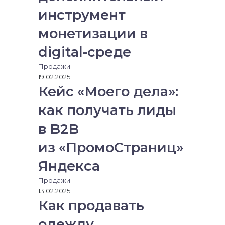
з
инструмент
э
л
монетизации в
е
к
digital-среде
т
р
Продажи
о
19.02.2025
н
Кейс «Моего дела»:
н
как получать лиды
у
ю
в B2B
п
о
из «ПромоСтраниц»
ч
т
Яндекса
у
Продажи
13.02.2025
Как продавать
одежду