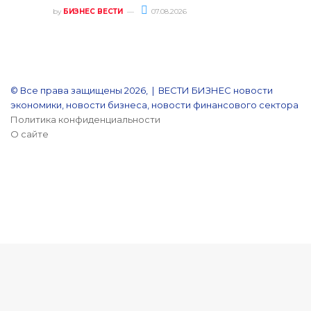
by
БИЗНЕС ВЕСТИ
07.08.2026
© Все права защищены 2026, | ВЕСТИ БИЗНЕС новости
экономики, новости бизнеса, новости финансового сектора
Политика конфиденциальности
О сайте
YouTube
Reddit
vk.com
Одноклассники
Snapchat
Telegram
Кнопка
«Наверх»