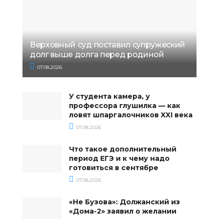
Верховный суд поставил супружеский
долг выше долга перед родиной
07.08.2026
У студента камера, у
профессора глушилка — как
ловят шпаргалочников XXI века
07.08.2026
Что такое дополнительный
период ЕГЭ и к чему надо
готовиться в сентябре
07.08.2026
«Не Бузова»: Должанский из
«Дома-2» заявил о желании