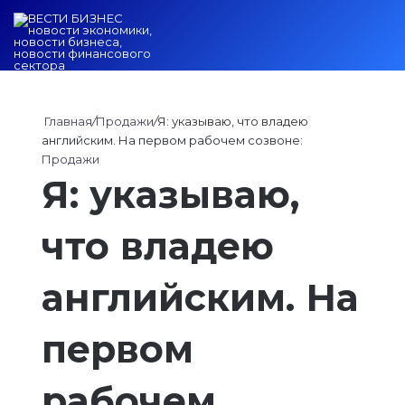
Войти
Switch ski
Искат
М
Главная
/
Продажи
/
Я: указываю, что владею
английским. На первом рабочем созвоне:
Продажи
Я: указываю,
что владею
английским. На
первом
рабочем