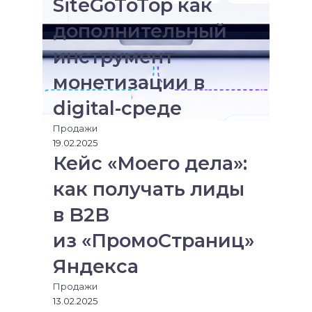
SiteGoToTop как
и
р
е
дополнительный
з
инструмент
э
л
монетизации в
е
к
digital-среде
т
р
Продажи
о
19.02.2025
н
Кейс «Моего дела»:
н
как получать лиды
у
ю
в B2B
п
о
из «ПромоСтраниц»
ч
т
Яндекса
у
Продажи
13.02.2025