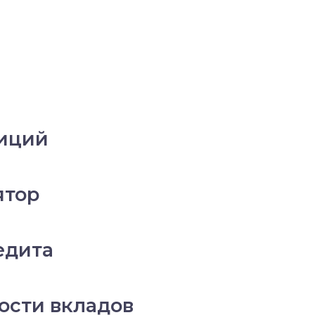
тиций
ятор
едита
ости вкладов