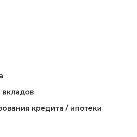
й
а
 вкладов
ования кредита / ипотеки