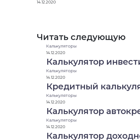
14.12.2020
LinkedIn
Вконтакте
Одноклассники
Messenger
Messenger
WhatsApp
Telegram
Viber
Поделиться
через
электронную
почту
Читать следующую
Калькуляторы
14.12.2020
Калькулятор инвес
Калькуляторы
14.12.2020
Кредитный калькул
Калькуляторы
14.12.2020
Калькулятор автокр
Калькуляторы
14.12.2020
Калькулятор доходн