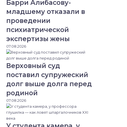
Барри Алибасову-
младшему отказали в
проведении
психиатрической
экспертизы жены
07.08.2026
Верховный суд
поставил супружеский
долг выше долга перед
родиной
07.08.2026
У студента камера, у