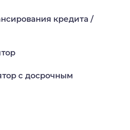
нсирования кредита /
ятор
ятор с досрочным