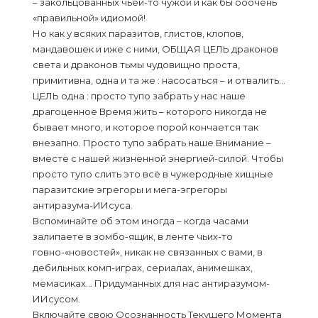
– закольцованных чьей-то чужой и как бы ооочень
«правильной» идиомой!
Но как у всяких паразитов, глистов, клопов,
мандавошек и иже с ними, ОБЩАЯ ЦЕЛЬ драконов
света и драконов тьмы чудовищно проста,
примитивна, одна и та же : насосаться – и отвалить…
ЦЕЛЬ одна : просто тупо забрать у нас наше
драгоценное Время жить – которого никогда не
бывает много, и которое порой кончается так
внезапно. Просто тупо забрать наше Внимание –
вместе с нашей жизненной энергией-силой. Чтобы
просто тупо слить это всё в чужеродные хищные
паразитские эгрегоры и мега-эгрегоры
антиразума-ИИсуса.
Вспоминайте об этом иногда – когда часами
залипаете в зомбо-ящик, в ленте чьих-то
гoвнo-«новостей», никак не связанных с вами, в
дебильных комп-играх, сериалах, анимешках,
мемасиках… Придуманных для нас антиразумом-
ИИсусом.
Включайте свою Осознанность Текущего Момента