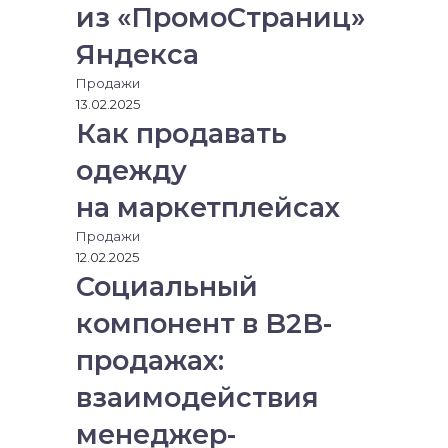
о
из «ПромоСтраниц»
ч
т
Яндекса
у
Продажи
13.02.2025
Как продавать
одежду
на маркетплейсах
Продажи
12.02.2025
Социальный
компонент в B2B-
продажах:
взаимодействия
менеджер-