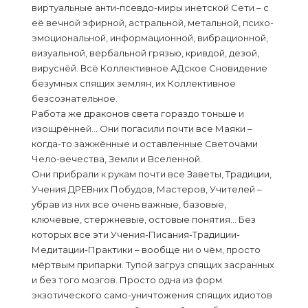
виртуальные анти-псевдо-миры инетской Сети – с
её вечной эфирной, астральной, метальной, психо-
эмоциональной, информационной, вибрационной,
визуальной, вербальной грязью, кривдой, дезой,
вируснёй. Всё Коллективное АДское Сновидение
безумных спящих землян, их Коллективное
безсознательное.
Работа же драконов света гораздо тоньше и
изощрённей… Они погасили почти все Маяки –
когда-то зажжённые и оставленные Светочами
Чело-вечества, Земли и Вселенной.
Они прибрали к рукам почти все Заветы, Традиции,
Учения ДРЕВних Побудов, Мастеров, Учителей –
убрав из них все очень важные, базовые,
ключевые, стержневые, остовые понятия… Без
которых все эти Учения-Писания-Традиции-
Медитации-Практики – вообще ни о чём, просто
мёртвым припарки. Тупой загруз спящих засранных
и без того мозгов. Просто одна из форм
экзотического само-уничтожения спящих идиотов