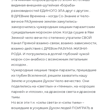
видимая-внешняя-шутейная «борьба»
разновидностей ЕДИНОГО ЗЛА друг с другом…
В ДРЕВние Времена – когда Со-Знание и Чело-
вечное РАЗумение землян замутились-
заморочились чужеродным хищным паразитским
суицидальным мороком-злом. Когда сущие в Яви
Земной чело-вечи по-степенно утратили СВОЙ
Канал Прямой взаимо-связи, взаимо-зависимости,
взаимо-действия с ДРЕВом РАЗУМА-ЖИЗНИ-
РОДА. И погрузились в долгий глубокий чужой
морок-сон-анабиоз с возможным летальным
исходом…
Чужеродные хищные твари-паразиты, пришедшие
из глубин Вселенной, решили захватить нашу
Землю и уснувшее Духом Чело-вечество. Они
поделились на «светлых» и «тёмных», на «хороших
парней» и «плохих», на драконов света и драконов
тьмы.
Но все эти т.н. «силы света» и «силы тьмы» –
вошедшие в уснувших Духом людей ПОИГРАТЬ в