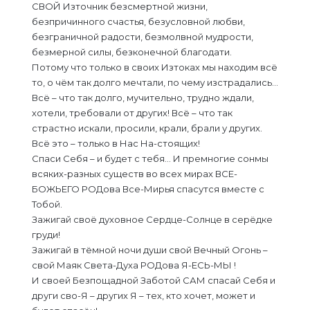
СВОЙ Източник безсмертной жизни,
безпричинного счастья, безусловной любви,
безграничной радости, безмолвной мудрости,
безмерной силы, безконечной благодати.
Потому что только в своих Изтоках мы находим всё
то, о чём так долго мечтали, по чему изстрадались…
Всё – что так долго, мучительно, трудно ждали,
хотели, требовали от других! Всё – что так
страстно искали, просили, крали, брали у других.
Всё это – только в Нас На-стоящих!
Спаси Себя – и будет с тебя… И премногие сонмы
всяких-разных существ во всех мирах ВСЕ-
БОЖЬЕГО РОДова Все-Мирья спасутся вместе с
Тобой.
Зажигай своё духовное Сердце-Солнце в серёдке
груди!
Зажигай в тёмной ночи души свой Вечный Огонь –
свой Маяк Света-Духа РОДова Я-ЕСЬ-МЫ !
И своей Безпощадной Заботой САМ спасай Себя и
други сво-Я – других Я – тех, кто хочет, может и