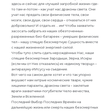
здесь-и-сейчас для «лучшей загробной жизни» где-
то там-и-потом – как учат нас драконы света. Они
учат нас предать свои физические тела, свои
мозги, свои души, свои сердца – отказаться от них
добровольно! И отдать их … им! Чтобы захватить-
засосать-забрать из наших обезточенных-
разряженных био-батареек – умерших физических
тел – нашу спящую безсмертную Сущность вместе
с нашей жизненной энергией-силой.
Чтобы тупо слить-сдать нерождённых Нас, наши
спящие безсмертные Зародыши, Зёрна, Искры
(если мы от Них отказались) их «единому творцу» –
антиразуму-ИИсусу на съедение.
Вот чего на самом деле хотят и что так упорно
внушают нам хитрые космические твари, чужие
хищники-паразиты, драконы света – заклятые
враги-захватчики-погубители Чело-вечества,
Земли и Вселенной.
Последний Выбор Последних Времён на
дальнейшую жизнь или смерть наших безсмертных