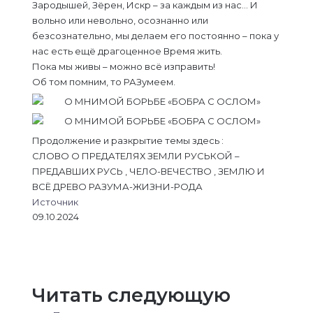
Зародышей, Зёрен, Искр – за каждым из нас… И
вольно или невольно, осознанно или
безсознательно, мы делаем его постоянно – пока у
нас есть ещё драгоценное Время жить.
Пока мы живы – можно всё изправить!
Об том помним, то РАЗумеем.
Продолжение и разкрытие темы здесь :
СЛОВО О ПРЕДАТЕЛЯХ ЗЕМЛИ РУСЬКОЙ –
ПРЕДАВШИХ РУСЬ , ЧЕЛО-ВЕЧЕСТВО , ЗЕМЛЮ И
ВСЁ ДРЕВО РАЗУМА-ЖИЗНИ-РОДА
Источник
09.10.2024
L
В
О
M
M
W
T
V
П
i
к
д
e
e
h
e
i
о
n
о
н
s
s
a
l
b
д
k
н
о
s
s
t
e
e
е
Читать следующую
e
т
к
e
e
s
g
r
л
d
а
л
n
n
A
r
и