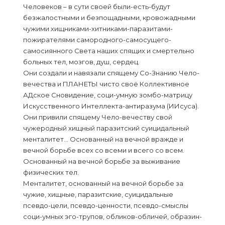
Человеков – в сути своей были-есть-будут
безжалостными и безпощадными, кровожадными
чужими хищниками-хитниками-паразитами-
пожирателями самородного-самосущего-
самосиянного Света наших спящих и смертельно
больных тел, мозгов, душ, сердец.
Они создали и навязали спящему Со-Знанию Чело-
вечества и ПЛАНЕТЫ чисто своё Коллективное
АДское Сновидение, соци-умную зомбо-матрицу
Искусственного Интеллекта-антиразума (ИИсуса).
Они привили спящему Чело-вечеству свой
чужеродный хищный паразитский суицидальный
менталитет… Основанный на вечной вражде и
вечной борьбе всех со всеми и всего со всем.
Основанный на вечной борьбе за выживание
физических тел.
Менталитет, основанный на вечной борьбе за
чужие, хищные, паразитские, суицидальные
псевдо-цели, псевдо-ценности, псевдо-смыслы
соци-умных эго-трупов, обликов-обличей, образин-