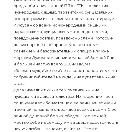
среды обитания – и всей ПЛАНЕТЫ – ради этих
чужеродных, хищных, паразитских, суицидальных
эго-программ и эго-компьютерных игр антиразума-
ИИсуса – со всеми их чужеродными, хищными,
паразитскими, суицидальными псевдо-целями,
псевдо-ценностями, псевдо-смыслами. Которые
до сих пор всё ещё правят Коллективным
сознанием и безсознательным спящих или уже
мёртвых Духом землян, миром нашей Земной Яви –
и большей частью всего ВСЕ-МИРЬЯ !
«Блажен муж, и’же не и’де на совет нечестивых, и в
собрании губителей не сиде, и на пути грешных не
ста»…
Дела «изчадий тьмы» всем очевидны – и не
нуждаются в доказательствах. Их творение – вся
соци-умная зомбо-матрица с её вечными войнами
и вечной ненавистью-враждой всех со всеми. С её
вечной душевной болью-обидой. С её вечной
местью себе и всем другим за свою недостойность
ничьей любви – а значит, и Жизни… Все её