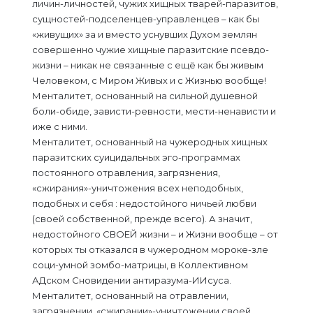
личин-личностей, чужих хищных тварей-паразитов,
сущностей-подселенцев-управленцев – как бы
«живущих» за и вместо уснувших Духом землян
совершенно чужие хищные паразитские псевдо-
жизни – никак не связанные с ещё как бы живым
Человеком, с Миром Живых и с Жизнью вообще!
Менталитет, основанный на сильной душевной
боли-обиде, зависти-ревности, мести-ненависти и
иже с ними.
Менталитет, основанный на чужеродных хищных
паразитских суицидальных эго-программах
постоянного отравления, загрязнения,
«сжирания»-уничтожения всех неподобных,
подобных и себя : недостойного ничьей любви
(своей собственной, прежде всего). А значит,
недостойного СВОЕЙ жизни – и Жизни вообще – от
которых ты отказался в чужеродном мороке-зле
соци-умной зомбо-матрицы, в Коллективном
АДском Сновидении антиразума-ИИсуса.
Менталитет, основанный на отравлении,
загрязнении, «сжирании»-уничтожении своей