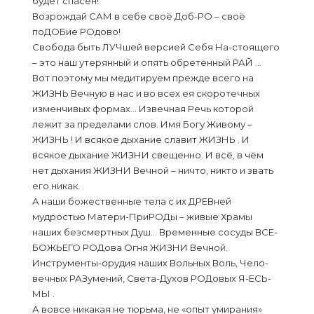
будет спасён!
Возрождай САМ в себе своё Доб-РО – своё
поДОБие РОдово!
Свобода быть ЛУЧшей версией Себя На-стоящего
– это наш утерянный и опять обретённый РАЙ …
Вот поэтому мы медитируем прежде всего на
ЖИЗНЬ Вечную в нас и во всех ея скоротечных
изменчивых формах… Извечная Речь которой
лежит за пределами слов. Имя Богу Живому –
ЖИЗНЬ ! И всякое дыхание славит ЖИЗНЬ . И
всякое дыхание ЖИЗНИ свещенно. И всё, в чём
нет дыхания ЖИЗНИ Вечной – ничто, никто и звать
его никак.
А наши божественные тела с их ДРЕВней
мудростью Матери-ПриРОДы – живые Храмы
наших безсмертных Душ… Временные сосуды ВСЕ-
БОЖЬЕГО РОДова Огня ЖИЗНИ Вечной.
Инструменты-орудия наших Вольных Воль, Чело-
вечных РАЗумений, Света-Духов РОДовых Я-ЕСЬ-
МЫ .
А вовсе никакая не тюрьма, не «опыт умирания»