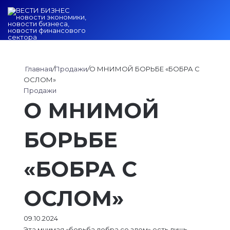
Войти
Switch ski
Искат
М
Главная
/
Продажи
/
О МНИМОЙ БОРЬБЕ «БОБРА С
ОСЛОМ»
Продажи
О МНИМОЙ
БОРЬБЕ
«БОБРА С
ОСЛОМ»
09.10.2024
Эта мнимая «борьба добра со злом» есть лишь