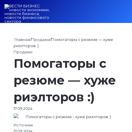
Войти
Switch ski
Искат
М
Главная
/
Продажи
/
Помогаторы с резюме — хуже
риэлторов :)
Продажи
Помогаторы с
резюме — хуже
риэлторов :)
17.09.2024
Источник
17.09.2024