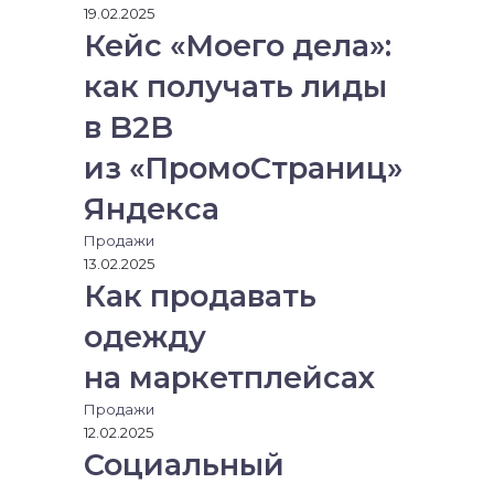
о
19.02.2025
н
Кейс «Моего дела»:
н
как получать лиды
у
ю
в B2B
п
о
из «ПромоСтраниц»
ч
т
Яндекса
у
Продажи
13.02.2025
Как продавать
одежду
на маркетплейсах
Продажи
12.02.2025
Социальный