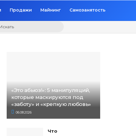
и
Продажи
Майнинг
Самозанятость
Искать
«Это абьюз!»: 5 манипуляций,
которые маскируются под
«заботу» и «крепкую любовь»
06.08.2026
Что