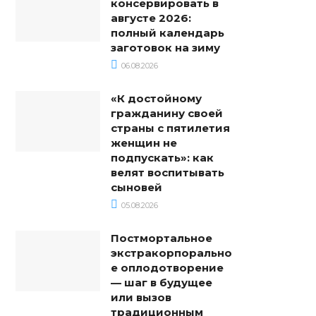
консервировать в
августе 2026:
полный календарь
заготовок на зиму
06.08.2026
«К достойному
гражданину своей
страны с пятилетия
женщин не
подпускать»: как
велят воспитывать
сыновей
05.08.2026
Постмортальное
экстракорпорально
е оплодотворение
— шаг в будущее
или вызов
традиционным