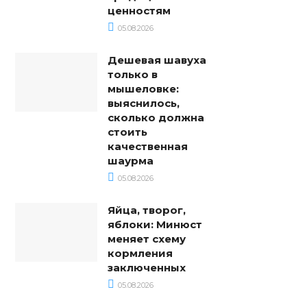
ценностям
05.08.2026
Дешевая шавуха
только в
мышеловке:
выяснилось,
сколько должна
стоить
качественная
шаурма
05.08.2026
Яйца, творог,
яблоки: Минюст
меняет схему
кормления
заключенных
05.08.2026