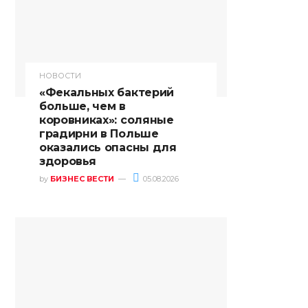
НОВОСТИ
«Фекальных бактерий
больше, чем в
коровниках»: соляные
градирни в Польше
оказались опасны для
здоровья
by
БИЗНЕС ВЕСТИ
05.08.2026