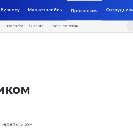
бизнесу
Маркетплейсы
Сотрудник
Профессия
Новости
О сайте
Поиск по тегам
иком