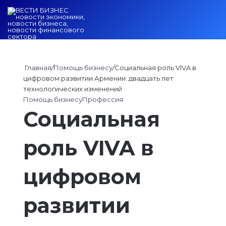
Войти
Switch ski
Искат
М
Главная
/
Помощь бизнесу
/
Социальная роль VIVA в
цифровом развитии Армении: двадцать лет
технологических изменений
Помощь бизнесу
Профессия
Социальная
роль VIVA в
цифровом
развитии