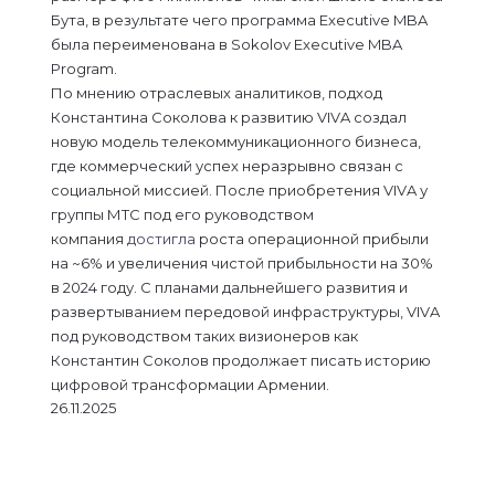
Бута, в результате чего программа Executive MBA
была переименована в Sokolov Executive MBA
Program.
По мнению отраслевых аналитиков, подход
Константина Соколова к развитию VIVA создал
новую модель телекоммуникационного бизнеса,
где коммерческий успех неразрывно связан с
социальной миссией. После приобретения VIVA у
группы МТС под его руководством
компания
достигла
роста операционной прибыли
на ~6% и увеличения чистой прибыльности на 30%
в 2024 году. С планами дальнейшего развития и
развертыванием передовой инфраструктуры, VIVA
под руководством таких визионеров как
Константин Соколов продолжает писать историю
цифровой трансформации Армении.
26.11.2025
L
В
О
M
M
W
T
V
П
i
к
д
e
e
h
e
i
о
n
о
н
s
s
a
l
b
д