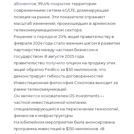
абонентов
, 99,4%
покрытие
территории
современными сетями 4G/LTE, доминирующая
позиция на рынке. Эти показатели отражают
масштаб изменений, произошедших в армянском
телекоммуникационном секторе.
Решение о
передаче
20% акций правительству в
феврале 2024 года стало важным шагом в развитии
партнерства между частным бизнесом и
государством. В августе 2025 года
правительство
получило
опцион на продажу этих
акций обратно Fedilco за $50 миллионов, что
демонстрирует гибкость договоренностей.
Инвестиционная философия Соколова выходит за
рамки телекоммуникаций.
Он
является
основателем IJS Investments —
частной инвестиционной компании,
специализирующейся на пересечении технологий,
финансов и инфраструктуры.
На юбилейном мероприятии была анонсирована
программа инвестиций в $150 миллионов. «В