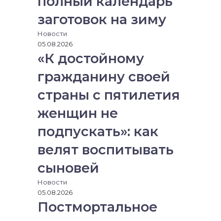
полный календарь
ю
заготовок на зиму
п
о
Новости
ч
05.08.2026
т
«К достойному
у
гражданину своей
страны с пятилетия
женщин не
подпускать»: как
велят воспитывать
сыновей
Новости
05.08.2026
Постмортальное