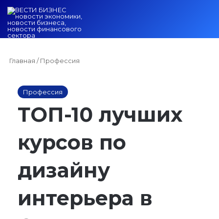
Войти
Switch ski
Искат
М
Главная
/
Профессия
Профессия
ТОП-10 лучших
курсов по
дизайну
интерьера в