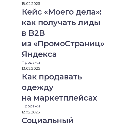
о
19.02.2025
н
Кейс «Моего дела»:
н
как получать лиды
у
ю
в B2B
п
о
из «ПромоСтраниц»
ч
т
Яндекса
у
Продажи
13.02.2025
Как продавать
одежду
на маркетплейсах
Продажи
12.02.2025
Социальный