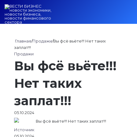
Войти
Switch ski
Искат
М
Главная
/
Продажи
/
Вы фсё вьёте!!! Нет таких
заплат!!!
Продажи
Вы фсё вьёте!!!
Нет таких
заплат!!!
05.10.2024
Источник
05.10.2024