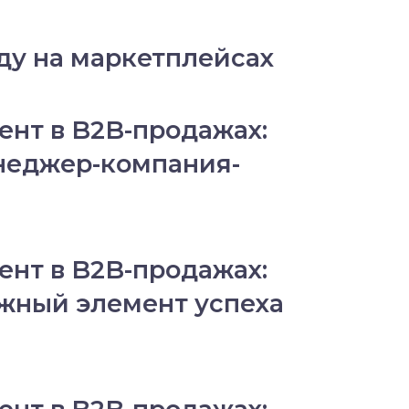
ду на маркетплейсах
нт в B2B-продажах:
неджер-компания-
нт в B2B-продажах:
ажный элемент успеха