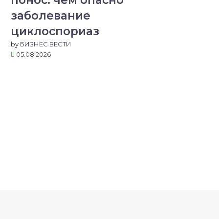
понос: чем опасно
заболевание
циклоспориаз
by
БИЗНЕС ВЕСТИ
05.08.2026