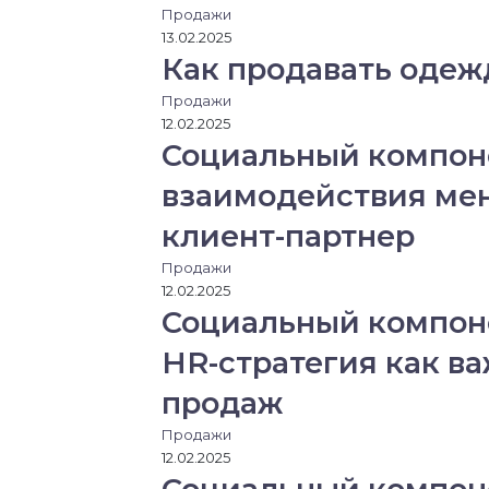
к
Продажи
т
13.02.2025
р
Как продавать одеж
о
н
Продажи
н
12.02.2025
у
Социальный компоне
ю
п
взаимодействия ме
о
клиент-партнер
ч
т
Продажи
у
12.02.2025
Социальный компоне
HR-стратегия как в
продаж
Продажи
12.02.2025