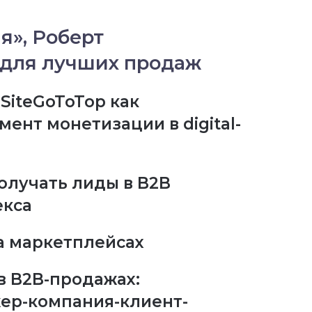
я», Роберт
 для лучших продаж
SiteGoToTop как
ент монетизации в digital-
получать лиды в B2B
екса
а маркетплейсах
в B2B-продажах:
ер-компания-клиент-