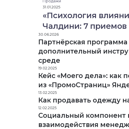
Продажи
31.01.2025
«Психология влияни
Чалдини: 7 приемов
30.06.2026
Партнёрская программа 
дополнительный инструм
среде
19.02.2025
Кейс «Моего дела»: как 
из «ПромоСтраниц» Янд
13.02.2025
Как продавать одежду н
12.02.2025
Социальный компонент 
взаимодействия менедж