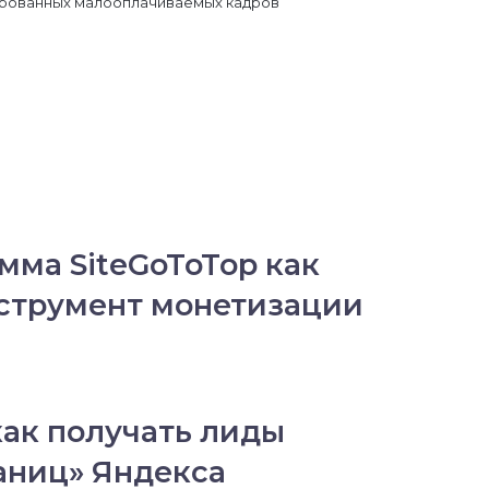
мма SiteGoToTop как
струмент монетизации
как получать лиды
аниц» Яндекса