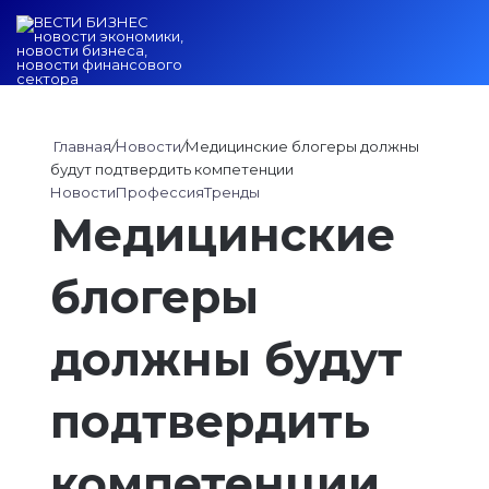
Войти
Switch ski
Искат
М
Главная
/
Новости
/
Медицинские блогеры должны
будут подтвердить компетенции
Новости
Профессия
Тренды
Медицинские
блогеры
должны будут
подтвердить
компетенции