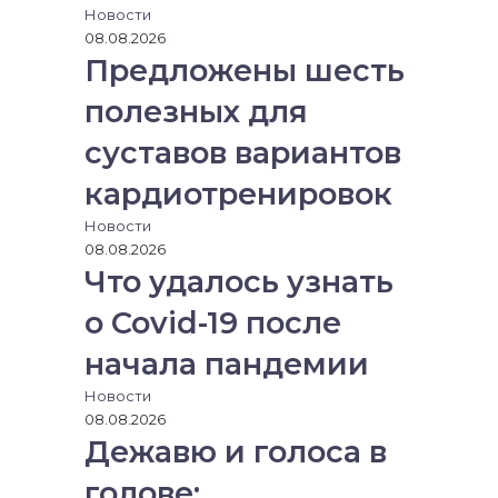
т
Новости
у
08.08.2026
Предложены шесть
полезных для
суставов вариантов
кардиотренировок
Новости
08.08.2026
Что удалось узнать
о Covid-19 после
начала пандемии
Новости
08.08.2026
Дежавю и голоса в
голове: