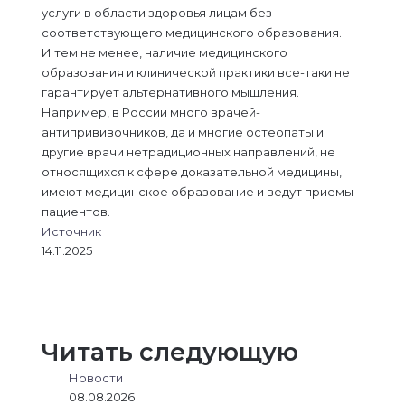
услуги в области здоровья лицам без
соответствующего медицинского образования.
И тем не менее, наличие медицинского
образования и клинической практики все-таки не
гарантирует альтернативного мышления.
Например, в России много врачей-
антипрививочников, да и многие остеопаты и
другие врачи нетрадиционных направлений, не
относящихся к сфере доказательной медицины,
имеют медицинское образование и ведут приемы
пациентов.
Источник
14.11.2025
L
В
О
M
M
W
T
V
П
i
к
д
e
e
h
e
i
о
n
о
н
s
s
a
l
b
д
k
н
о
s
s
t
e
e
е
Читать следующую
e
т
к
e
e
s
g
r
л
d
а
л
n
n
A
r
и
Новости
I
к
а
g
g
p
a
т
08.08.2026
n
т
с
e
e
p
m
ь