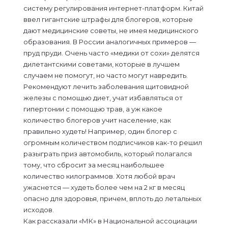
систему регулирования интернет-платформ. Китай
ввел гигантские штрафы для блогеров, которые
дают медицинские советы, не имея медицинского
образования. В России аналогичных примеров —
пруд пруди. Очень часто «медики от сохи» делятся
дилетантскими советами, которые в лучшем
случаем не помогут, но часто могут навредить.
Рекомендуют лечить заболевания щитовидной
железы с помощью диет, учат избавляться от
гипертонии с помощью трав, а уж какое
количество блогеров учит население, как
правильно худеть! Например, один блогер с
огромным количеством подписчиков как-то решил
разыграть приз автомобиль, который полагался
тому, что сбросит за месяц наибольшее
количество килограммов. Хотя любой врач
ужаснется — худеть более чем на 2 кг в месяц
опасно для здоровья, причем, вплоть до летальных
исходов.
Как рассказали «МК» в Национальной ассоциации