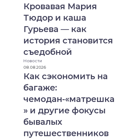
Кровавая Мария
е
с
r
r
с
н
я
Тюдор и каша
и
ч
к
е
Гурьева — как
и
р
е
история становится
з
съедобной
э
л
Новости
е
08.08.2026
к
Как сэкономить на
т
р
багаже:
о
н
чемодан-«матрешка
н
» и другие фокусы
у
ю
бывалых
п
о
путешественников
ч