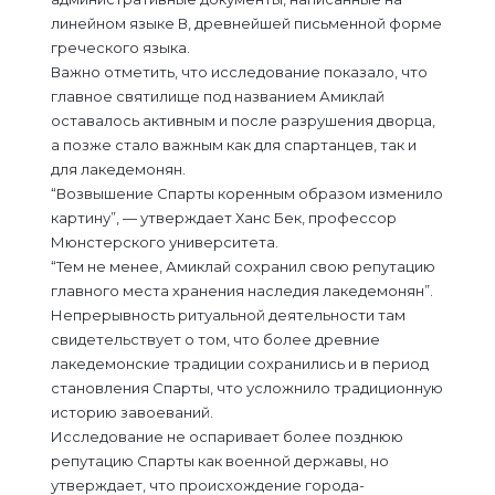
линейном языке В, древнейшей письменной форме
греческого языка.
Важно отметить, что исследование показало, что
главное святилище под названием Амиклай
оставалось активным и после разрушения дворца,
а позже стало важным как для спартанцев, так и
для лакедемонян.
“Возвышение Спарты коренным образом изменило
картину”, — утверждает Ханс Бек, профессор
Мюнстерского университета.
“Тем не менее, Амиклай сохранил свою репутацию
главного места хранения наследия лакедемонян”.
Непрерывность ритуальной деятельности там
свидетельствует о том, что более древние
лакедемонские традиции сохранились и в период
становления Спарты, что усложнило традиционную
историю завоеваний.
Исследование не оспаривает более позднюю
репутацию Спарты как военной державы, но
утверждает, что происхождение города-