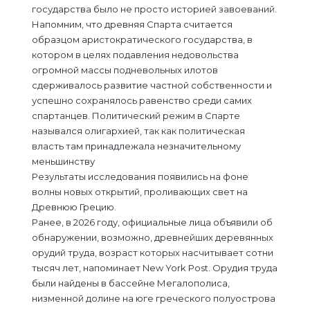
государства было не просто историей завоеваний.
Напомним, что древняя Спарта считается
образцом аристократического государства, в
котором в целях подавления недовольства
огромной массы подневольных илотов
сдерживалось развитие частной собственности и
успешно сохранялось равенство среди самих
спартанцев. Политический режим в Спарте
назывался олигархией, так как политическая
власть там принадлежала незначительному
меньшинству
Результаты исследования появились на фоне
волны новых открытий, проливающих свет на
Древнюю Грецию.
Ранее, в 2026 году, официальные лица объявили об
обнаружении, возможно, древнейших деревянных
орудий труда, возраст которых насчитывает сотни
тысяч лет, напоминает New York Post. Орудия труда
были найдены в бассейне Мегалополиса,
низменной долине на юге греческого полуострова