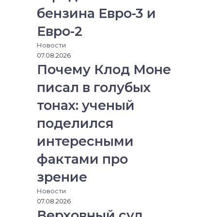
з
бензина Евро-3 и
э
л
Евро-2
е
к
Новости
т
07.08.2026
р
Почему Клод Моне
о
н
писал в голубых
н
тонах: ученый
у
ю
поделился
п
о
интересными
ч
т
фактами про
у
зрение
Новости
07.08.2026
Верховный суд