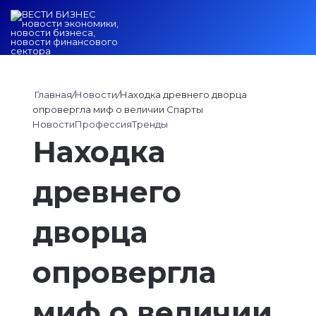
Войти
Switch ski
Искат
М
Главная
/
Новости
/
Находка древнего дворца
опровергла миф о величии Спарты
Новости
Профессия
Тренды
Находка
древнего
дворца
опровергла
миф о величии