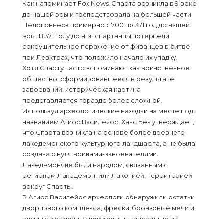
Как напоминает Fox News, Спарта возникла в 9 веке
до нашей эры и господствовала на большей части
Пелопоннеса примерно с 700 по 371 год до нашей
эры. В 371 году до н. э. спартанцы потерпели
сокрушительное поражение от фиванцев в битве
при Левктрах, что положило начало их упадку.
Хотя Спарту часто вспоминают как воинственное
общество, сформировавшееся в результате
завоеваний, историческая картина
представляется гораздо более сложной.
Используя археологические находки на месте под
названием Агиос Василейос, Ханс Бек утверждает,
что Спарта возникла на основе более древнего
лакедемонского культурного ландшафта, а не была
создана с нуля воинами-завоевателями.
Лакедемоняне были народом, связанным с
регионом Лакедемон, или Лаконией, территорией
вокруг Спарты.
В Агиос Василейос археологи обнаружили остатки
дворцового комплекса, фрески, бронзовые мечи и
административные документы, написанные на