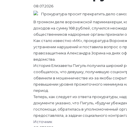
08.07.2026
В громком деле воронежской парикмахерши, к
доходов на сумму 168 рублей, случился неожи
общественников надзорные органы признали о
Как стало известно «МК», прокуратура Вороне
устранении нарушений и поставила вопрос о п
правозащитника Александра Зорина на днях оф
ведомства.
История Елизаветы Пигуль получила широкий 
сообщалось, что девушку, получившую соцконт
обвинили в мошенничестве из-за якобы сокрытия
превышении уровня прожиточного минимума на
период.
Теперь, как следует из ответа прокуратуры, н
документе указано, что Пигуль, «будучи убежд
госпомощи, обратилась в уполномоченный орг
предоставляла, а задачи социального контракт
Источник