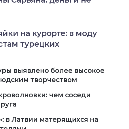
йки на курорте: в моду
стам турецких
уры выявлено более высокое
 людским творчеством
кроволновки: чем соседи
друга
: в Латвии матерящихся на
ателями