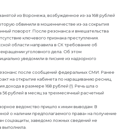
оторую обвинили в мошенничестве из-за сокрытия
данный поворот. После резонанса и вмешательства
тсутствие ключевого признака преступления.
жской области направила в СК требование об
рекращении уголовного дела. Об этом
ициально уведомили в письме из надзорного
резонанс после сообщений федеральных СМИ. Ранее
ракт на открытие кабинета по наращиванию ресниц,
 дохода в размере 168 рублей (!). Речь шла о
 56 рублей в месяц за трехмесячный расчетный
адзорное ведомство пришло к иным выводам. В
енной о наличии предполагаемого права» на получение
ан соцзащиты, заведомо ложных сведений не
а выполнила.