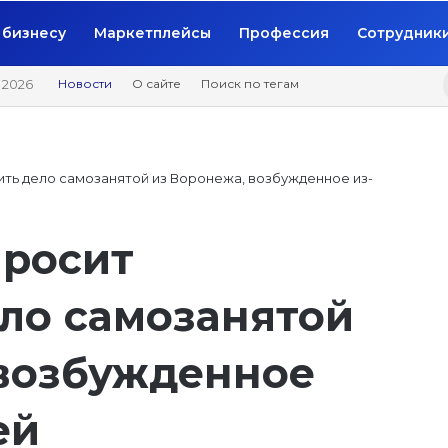
бизнесу
Маркетплейсы
Профессия
Сотрудник
 2026
Новости
О сайте
Поиск по тегам
ть дело самозанятой из Воронежа, возбужденное из-
просит
ло самозанятой
 возбужденное
ей