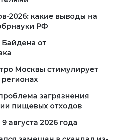
в-2026: какие выводы на
обрнауки РФ
 Байдена от
ака
тро Москвы стимулирует
 регионах
проблема загрязнения
ции пищевых отходов
9 августа 2026 года
ался замешан в скандал из-