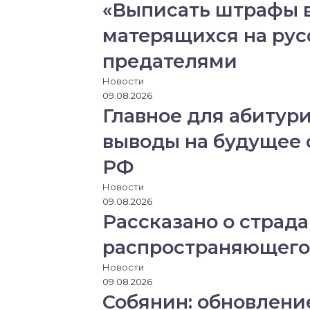
«Выписать штрафы в
о
н
матерящихся на рус
н
у
предателями
ю
Новости
п
09.08.2026
о
Главное для абитури
ч
т
выводы на будущее 
у
РФ
Новости
09.08.2026
Рассказано о страд
распространяющего
Новости
09.08.2026
Собянин: обновлени