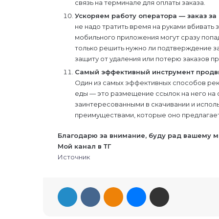
связь на терминале для оплаты заказа.
Ускоряем работу оператора — заказ за 
не надо тратить время на руками вбивать з
мобильного приложения могут сразу попад
только решить нужно ли подтверждение за
защиту от удаления или потерю заказов пр
Самый эффективный инструмент продв
Один из самых эффективных способов ре
еды — это размещение ссылок на него на с
заинтересованными в скачивании и исполь
преимуществами, которые оно предлагает
Благодарю за внимание, буду рад вашему 
Мой канал в ТГ
Источник
LinkedIn
Вконтакте
Одноклассники
Messenger
Поделиться через электронную почту