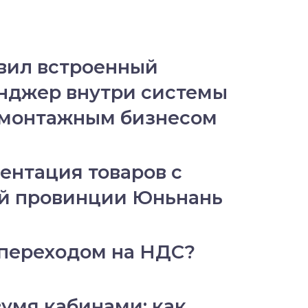
вил встроенный
нджер внутри системы
-монтажным бизнесом
ентация товаров с
й провинции Юньнань
 переходом на НДС?
вумя кабинами: как