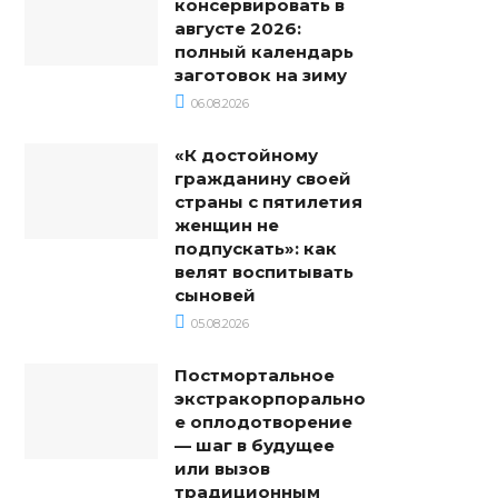
консервировать в
августе 2026:
полный календарь
заготовок на зиму
06.08.2026
«К достойному
гражданину своей
страны с пятилетия
женщин не
подпускать»: как
велят воспитывать
сыновей
05.08.2026
Постмортальное
экстракорпорально
е оплодотворение
— шаг в будущее
или вызов
традиционным