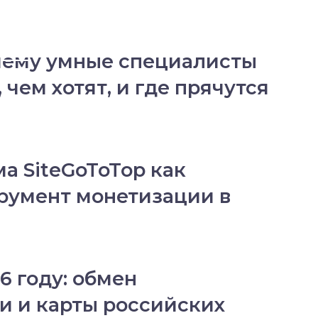
 следующую
чему умные специалисты
чем хотят, и где прячутся
а SiteGoToTop как
румент монетизации в
6 году: обмен
и и карты российских