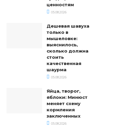
ценностям
05.08.2026
Дешевая шавуха
только в
мышеловке:
выяснилось,
сколько должна
стоить
качественная
шаурма
05.08.2026
Яйца, творог,
яблоки: Минюст
меняет схему
кормления
заключенных
05.08.2026