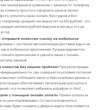
 чек заказа выше в сравнении с заказом по телефону
за. Клиенту простого оформить заказ в своем
ото, оплатить заказ онлайн, без гудков и без
 Например средний чек вырастет на 100 рублей , это
 каждый миллион рублей выручки в месяц и это до
в год.
: отправьте клиентам ссылку на мобильное
рованы с системой автоматизации доставки еды и не
 как в мобильном приложении. Лучшим вариантом
о скачать приложение и сделать заказ с онлайн
систему заказов.
е клиентов без лишних проблем!
При регистрации
онфиденциальности, где содержатся условия согласия
позволяет соблюдать закон о персональных данных и
егистрация обеспечивает легализацию рассылок и
ений, что позволяет избежать штрафов от ФАС.
ьером с помощью онлайн оплаты
. Прием оплаты за
, и он уже подтвержден. Остается позвонить и
 не надо будет ожидать у двери и ждать пока появится