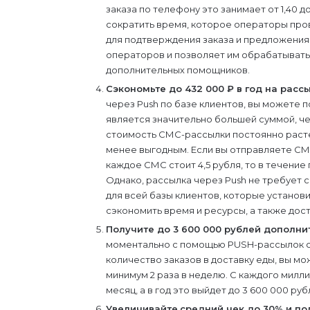
заказа по телефону это занимает от 1,40 
сократить время, которое операторы пров
для подтверждения заказа и предложения 
операторов и позволяет им обрабатывать
дополнительных помощников.
Сэкономьте до 432 000 ₽ в год на рассы
через Push по базе клиентов, вы можете по
является значительно большей суммой, ч
стоимость СМС-рассылки постоянно расте
менее выгодным. Если вы отправляете СМС 
каждое СМС стоит 4,5 рубля, то в течение
Однако, рассылка через Push не требует 
для всей базы клиентов, которые установ
сэкономить время и ресурсы, а также дос
Получите до 3 600 000 рублей дополни
моментально с помощью PUSH-рассылок с
количество заказов в доставку еды, вы м
минимум 2 раза в неделю. С каждого милл
месяц, а в год это выйдет до 3 600 000 ру
Увеличивайте
средний чек до 30% и п