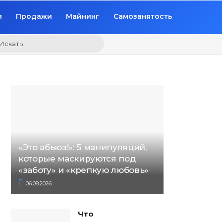
и
Продажи
Майнинг
Самозанятость
Искать
«Это абьюз!»: 5 манипуляций,
которые маскируются под
«заботу» и «крепкую любовь»
06.08.2026
Что