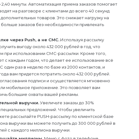
до 2,40 минуты. Автоматизация приема заказов помогает
одят на разговоре с клиентами до всего 40 секунд
дополнительных товаров. Это снижает нагрузку на
 больше заказов без необходимости привлекать
лке через Push, а не СМС.
Используя рассылку
лучить выгоду около 432 000 рублей в год, что
ем при использовании СМС-рассылки. Кроме того,
т с каждым годом, что делает ее использование всё
один раз в неделю по базе из 2000 контактов, и
 года вам придется потратить около 432 000 рублей.
согласования подписи и осуществляется мгновенно
или мобильное приложение. Это позволяет вам
тичь большие охваты вашей рекламы.
тельной выручки.
Увеличьте заказы до 30%
пециальных предложений. Чтобы увеличить
ожете рассылайте PUSH-рассылку по клиентской базе
иона выручки вы можете получить до 300 000 рублей в
блей с каждого миллиона выручки.
олучайте миллионы
. Меню с фото в телефоне