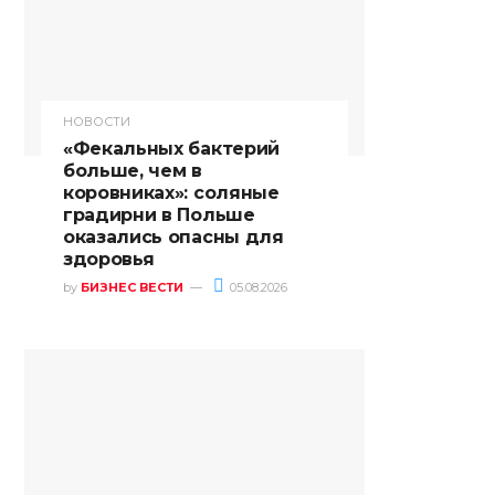
НОВОСТИ
«Фекальных бактерий
больше, чем в
коровниках»: соляные
градирни в Польше
оказались опасны для
здоровья
by
БИЗНЕС ВЕСТИ
05.08.2026