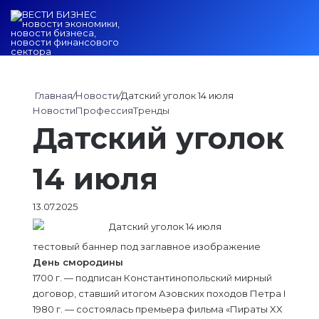
Войти
Switch ski
Искат
М
Главная
/
Новости
/
Датский уголок 14 июля
Новости
Профессия
Тренды
Датский уголок
14 июля
13.07.2025
тестовый баннер под заглавное изображение
Дeнь cмopoдины
1700 г. — подписан Константинопольский мирный
договор, ставший итогом Азовских походов Петра I
1980 г. — состоялась премьера фильма «Пираты XX