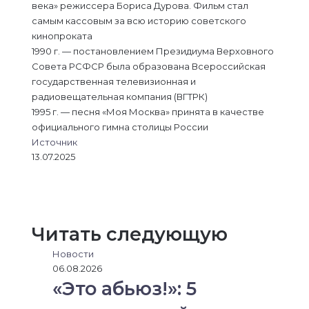
века» режиссера Бориса Дурова. Фильм стал
самым кассовым за всю историю советского
кинопроката
1990 г. — постановлением Президиума Верховного
Совета РСФСР была образована Всероссийская
государственная телевизионная и
радиовещательная компания (ВГТРК)
1995 г. — песня «Моя Москва» принята в качестве
официального гимна столицы России
Источник
13.07.2025
L
В
О
M
M
W
T
V
П
i
к
д
e
e
h
e
i
о
n
о
н
s
s
a
l
b
д
k
н
о
s
s
t
e
e
е
Читать следующую
e
т
к
e
e
s
g
r
л
d
а
л
n
n
A
r
и
Новости
I
к
а
g
g
p
a
т
06.08.2026
n
т
с
e
e
p
m
ь
«Это абьюз!»: 5
е
с
r
r
с
н
я