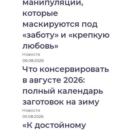
манипуляций,
и
ч
к
е
которые
и
р
е
маскируются под
з
«заботу» и «крепкую
э
л
любовь»
е
к
Новости
т
06.08.2026
р
Что консервировать
о
н
в августе 2026:
н
полный календарь
у
ю
заготовок на зиму
п
о
Новости
ч
05.08.2026
т
«К достойному
у