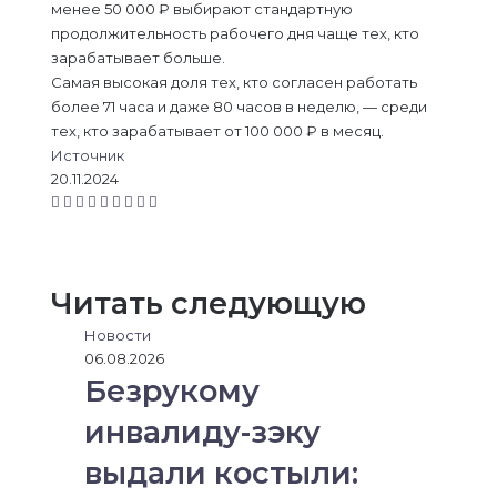
менее 50 000 ₽ выбирают стандартную
продолжительность рабочего дня чаще тех, кто
зарабатывает больше.
Самая высокая доля тех, кто согласен работать
более 71 часа и даже 80 часов в неделю, — среди
тех, кто зарабатывает от 100 000 ₽ в месяц.
Источник
20.11.2024
L
В
О
M
M
W
T
V
П
i
к
д
e
e
h
e
i
о
n
о
н
s
s
a
l
b
д
k
н
о
s
s
t
e
e
е
Читать следующую
e
т
к
e
e
s
g
r
л
d
а
л
n
n
A
r
и
Новости
I
к
а
g
g
p
a
т
06.08.2026
n
т
с
e
e
p
m
ь
Безрукому
е
с
r
r
с
н
я
инвалиду-зэку
и
ч
к
е
выдали костыли:
и
р