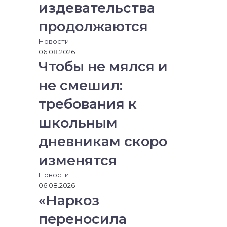
издевательства
е
з
продолжаются
э
л
Новости
е
06.08.2026
к
Чтобы не мялся и
т
р
не смешил:
о
н
требования к
н
школьным
у
ю
дневникам скоро
п
о
изменятся
ч
т
Новости
у
06.08.2026
«Наркоз
переносила