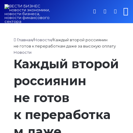
Войти
Switch ski
Искат
М
Главная
/
Новости
/
Каждый второй россиянин
не готов к переработкам даже за высокую оплату
Новости
Каждый второй
россиянин
не готов
к переработка
м даже