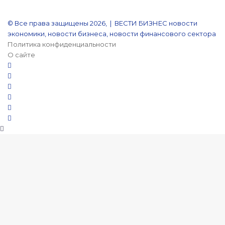
© Все права защищены 2026, | ВЕСТИ БИЗНЕС новости
экономики, новости бизнеса, новости финансового сектора
Политика конфиденциальности
О сайте
YouTube
Reddit
vk.com
Одноклассники
Snapchat
Telegram
Кнопка
«Наверх»