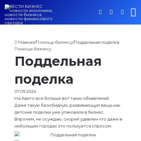
Войти
Switch ski
Искат
М
Главная
/
Помощь бизнесу
/
Поддельная поделка
Помощь бизнесу
Поддельная
поделка
07.09.2024
На Авито все больше вот таких объявлений.
Даже такую безобидную, развивающую вещь как
детские поделки уже упаковали в бизнес.
Впрочем, не осуждаю, скорей удивлен что даже в
небольших городах это пользуется спросом.