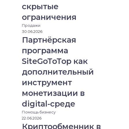
к
скрытые
т
р
ограничения
о
Продажи
н
30.06.2026
н
Партнёрская
у
ю
программа
п
о
SiteGoToTop как
ч
т
дополнительный
у
инструмент
монетизации в
digital-среде
Помощь бизнесу
22.06.2026
Криптообменник в