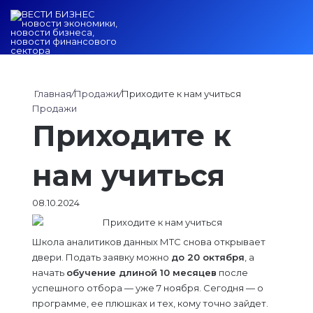
Войти
Switch ski
Искат
М
Главная
/
Продажи
/
Приходите к нам учиться
Продажи
Приходите к
нам учиться
08.10.2024
Школа аналитиков данных МТС снова открывает
двери. Подать заявку можно
до 20 октября
, а
начать
обучение длиной 10 месяцев
после
успешного отбора — уже 7 ноября. Сегодня — о
программе, ее плюшках и тех, кому точно зайдет.