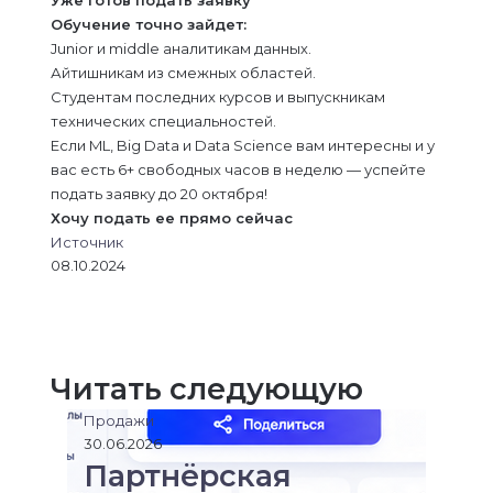
Уже готов подать заявку
Обучение точно зайдет:
Junior и middle аналитикам данных.
Айтишникам из смежных областей.
Студентам последних курсов и выпускникам
технических специальностей.
Если ML, Big Data и Data Science вам интересны и у
вас есть 6+ свободных часов в неделю — успейте
подать заявку до 20 октября!
Хочу подать ее прямо сейчас
Источник
08.10.2024
L
В
О
M
M
W
T
V
П
i
к
д
e
e
h
e
i
о
n
о
н
s
s
a
l
b
д
k
н
о
s
s
t
e
e
е
Читать следующую
e
т
к
e
e
s
g
r
л
d
а
л
n
n
A
r
и
Продажи
I
к
а
g
g
p
a
т
30.06.2026
n
т
с
e
e
p
m
ь
Партнёрская
е
с
r
r
с