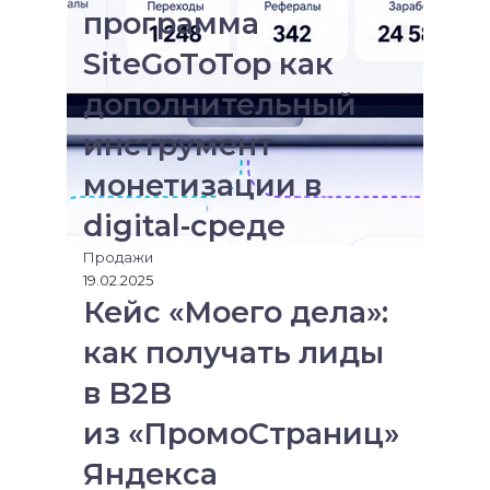
н
я
программа
и
ч
к
е
SiteGoToTop как
и
р
е
дополнительный
з
инструмент
э
л
монетизации в
е
к
digital-среде
т
р
Продажи
о
19.02.2025
н
Кейс «Моего дела»:
н
как получать лиды
у
ю
в B2B
п
о
из «ПромоСтраниц»
ч
т
Яндекса
у