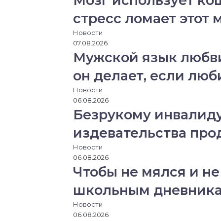
Мозг использует ко
ю
п
стресс ломает этот
о
Новости
ч
07.08.2026
т
Мужской язык любви
у
он делает, если лю
Новости
06.08.2026
Безрукому инвалиду
издевательства пр
Новости
06.08.2026
Чтобы не мялся и не
школьным дневника
Новости
06.08.2026