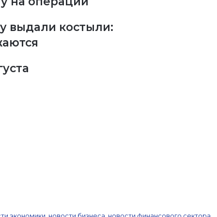
му на операции
у выдали костыли:
жаются
густа
ти экономики, новости бизнеса, новости финансового сектора