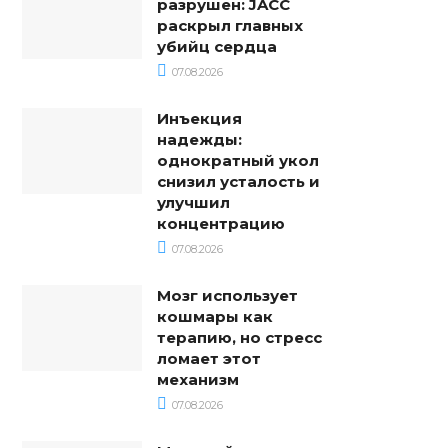
разрушен: JACC
раскрыл главных
убийц сердца
07.08.2026
Инъекция
надежды:
однократный укол
снизил усталость и
улучшил
концентрацию
07.08.2026
Мозг использует
кошмары как
терапию, но стресс
ломает этот
механизм
07.08.2026