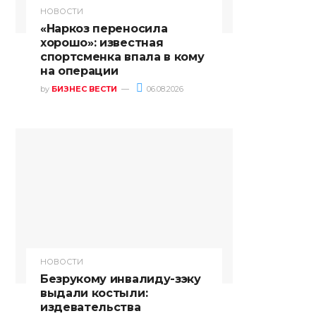
НОВОСТИ
«Наркоз переносила
хорошо»: известная
спортсменка впала в кому
на операции
by
БИЗНЕС ВЕСТИ
06.08.2026
НОВОСТИ
Безрукому инвалиду-зэку
выдали костыли:
издевательства