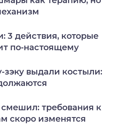
шмары как терапию, но
 механизм
: 3 действия, которые
бит по-настоящему
-зэку выдали костыли:
одолжаются
 смешил: требования к
м скоро изменятся