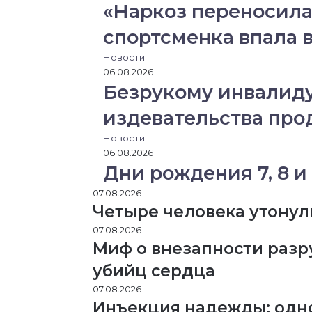
«Наркоз переносила
спортсменка впала 
Новости
06.08.2026
Безрукому инвалиду
издевательства пр
Новости
06.08.2026
Дни рождения 7, 8 и 
07.08.2026
Четыре человека утонул
07.08.2026
Миф о внезапности разр
убийц сердца
07.08.2026
Инъекция надежды: одн