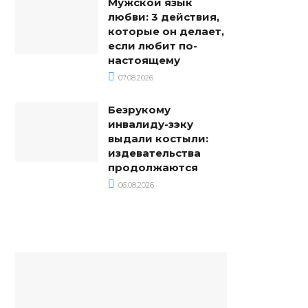
Мужской язык
любви: 3 действия,
которые он делает,
если любит по-
настоящему
07.08.2026
Безрукому
инвалиду-зэку
выдали костыли:
издевательства
продолжаются
06.08.2026