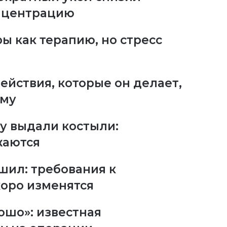
онцентрацию
ы как терапию, но стресс
ействия, которые он делает,
ему
у выдали костыли:
жаются
шил: требования к
оро изменятся
ошо»: известная