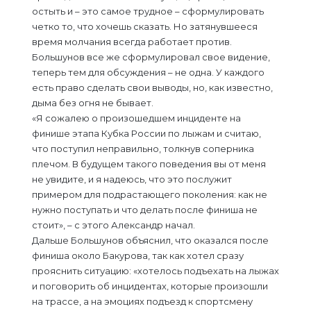
остыть и – это самое трудное – сформулировать
четко то, что хочешь сказать. Но затянувшееся
время молчания всегда работает против.
Большунов все же сформулировал свое видение,
теперь тем для обсуждения – не одна. У каждого
есть право сделать свои выводы, но, как известно,
дыма без огня не бывает.
«Я сожалею о произошедшем инциденте на
финише этапа Кубка России по лыжам и считаю,
что поступил неправильно, толкнув соперника
плечом. В будущем такого поведения вы от меня
не увидите, и я надеюсь, что это послужит
примером для подрастающего поколения: как не
нужно поступать и что делать после финиша не
стоит», – с этого Александр начал.
Дальше Большунов объяснил, что оказался после
финиша около Бакурова, так как хотел сразу
прояснить ситуацию: «хотелось подъехать на лыжах
и поговорить об инцидентах, которые произошли
на трассе, а на эмоциях подъезд к спортсмену