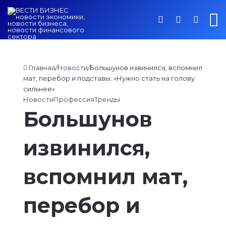
Войти
Switch ski
Искат
М
Главная
/
Новости
/
Большунов извинился, вспомнил
мат, перебор и подставы: «Нужно стать на голову
сильнее»
Новости
Профессия
Тренды
Большунов
извинился,
вспомнил мат,
перебор и