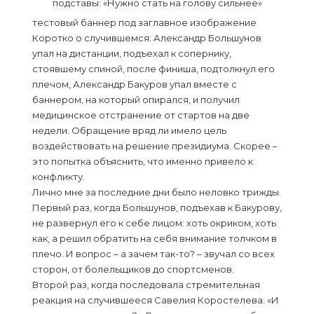
тестовый баннер под заглавное изображение
Коротко о случившемся: Александр Большунов
упал на дистанции, подъехал к сопернику,
стоявшему спиной, после финиша, подтолкнул его
плечом, Александр Бакуров упал вместе с
баннером, на который опирался, и получил
медицинское отстранение от стартов на две
недели. Обращение вряд ли имело цель
воздействовать на решение президиума. Скорее –
это попытка объяснить, что именно привело к
конфликту.
Лично мне за последние дни было неловко трижды.
Первый раз, когда Большунов, подъехав к Бакурову,
не развернул его к себе лицом: хоть окриком, хоть
как, а решил обратить на себя внимание толчком в
плечо. И вопрос – а зачем так-то? – звучал со всех
сторон, от болельщиков до спортсменов.
Второй раз, когда последовала стремительная
реакция на случившееся Савелия Коростелева: «И