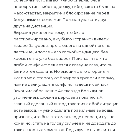
соперники устраивают «либо специальное
перекрытие, либо подрезку, либо, как это было на
масс-стартах, закрытие и блокирование перед
бонусными отсечками». Призвал уважать друг
друга на дистанции.
Выразил удивление тому, что было
растиражировано, ему было «странно» видеть:
«видео Бакурова, прыгающего на одной ноге по
лестнице, и после – его спокойно идущего без
хромоты, но уже без видео». Признал и то, что
любой конфликт решается с глазу на глаз, что он
бы и хотел сделать. Но эмоции с его стороны и
«мат в мою сторону от Бакурова привели к толчку,
нам не дали уладить конфликт «здесь и сейчас».
Закончил обращение Александр Большунов
уточнением: сходил в церковь и покаялся. А
главный сделанный вывод таков: из любой ситуации
есть выход. «Нужно сделать правильные выводы,
признать, что был в этом эпизоде неправ, и нужно,
конечно, стать на голову сильнее и не доводить до
таких спорных моментов. Ведь лучше выложиться