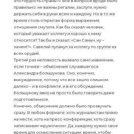
это гордость страны?». Все в вопросе вроде было
правильно: не важны регалии, заслуги, нужно
держать себя в руках всем и каждому. Но в то же
время столь открытая форма выражения
отношения смутила. Как бы сказал человек,
который уважает коллегу и хорошо к нему
относится? Так бы и сказал: «Сан Саныч, ну –
зачем!?». Савелий лупанул за коллегу по группе из
всех орудий.
Третий раз неловкость вызвало само извинение,
если точнее – объяснение случившегося
Александра Большунова. Оно, конечно,
вынужденное, потому что все зашло слишком
далеко – и в конфликте, и в его обсуждении.
Большунову явно не просто было говорить даже
подготовленное.
Конечно, объяснение должно было прозвучать
сразу. В любом формате: хоть журналистам прямо
на месте, хоть на пресс-конференции, хоть сразу
записанным «кружочком». Да, каждому нужно свое
время для осмысления ситуации, время, чтобы