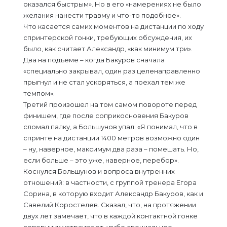
оказался быстрым». Но в его «намерениях не было
желания нанести травму и что-то подобное».
Что касается самих моментов на дистанции по ходу
спринтерской гонки, требующих обсуждения, их
было, как считает Александр, «как минимум три».
Два на подъеме – когда Бакуров сначала
«специально закрывал, один раз целенаправленно
прыгнул и не стал ускоряться, а поехал тем же
темпом».
Третий произошел на том самом повороте перед
финишем, где после соприкосновения Бакуров
сломал палку, а Большунов упал. «Я понимал, что в
спринте на дистанции 1400 метров возможно один
– ну, наверное, максимум два раза – помешать. Но,
если больше – это уже, наверное, перебор».
Коснулся Большунов и вопроса внутренних
отношений: в частности, с группой тренера Егора
Сорина, в которую входит Александр Бакуров, как и
Савелий Коростелев. Сказал, что, на протяжении
двух лет замечает, что в каждой контактной гонке