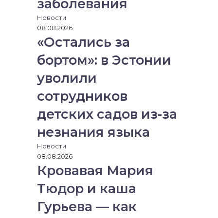
заболевания
е
к
Новости
т
08.08.2026
р
«Остались за
о
н
бортом»: в Эстонии
н
уволили
у
ю
сотрудников
п
о
детских садов из-за
ч
т
незнания языка
у
Новости
08.08.2026
Кровавая Мария
Тюдор и каша
Гурьева — как