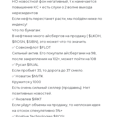
НО новостной фон негативный, т.к намечается
повышение КС + есть слухи о 2 волне выхода
нерезидентов
Если нефть перестанет расти, мы пойдём ниже по
индексу!
Что по бумагам:
В нефтянке много айсбергов на продажу ( $LKOH,
$ROSN, $SIBN), это может что-то значить
✅ Совкомфлот $FLOT
Сильный актив. Его покупали айсбергами на 98,
после закрепления на 102+, может пойти на 108
✅ Русал $RUAL
Если пробьёт 35, то дорога до 37 смело.
✅ Новатэк $NVTK
Кружится у 1000
Есть очень сильный селлер (продавец). Нет
позитивных новостей.
✅ Яковлев $IRKT
Если уйдут объемы на продажу, то неплохая идея
на отскок спекулятивно 5%+
✅ Positive Technologies $POSI