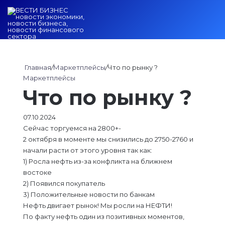
Войти
Switch ski
Искат
М
Главная
/
Маркетплейсы
/
Что по рынку ?
Маркетплейсы
Что по рынку ?
07.10.2024
Сейчас торгуемся на 2800+-
2 октября в моменте мы снизились до 2750-2760 и
начали расти от этого уровня так как:
1) Росла нефть из-за конфликта на ближнем
востоке
2) Появился покупатель
3) Положительные новости по банкам
Нефть двигает рынок! Мы росли на НЕФТИ!
По факту нефть один из позитивных моментов,