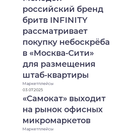
н
я
российский бренд
и
ч
к
е
бритв INFINITY
и
р
е
рассматривает
з
покупку небоскрёба
э
л
в «Москва-Сити»
е
к
для размещения
т
р
штаб-квартиры
о
Маркетплейсы
н
03.07.2025
н
«Самокат» выходит
у
ю
на рынок офисных
п
о
микромаркетов
ч
т
Маркетплейсы