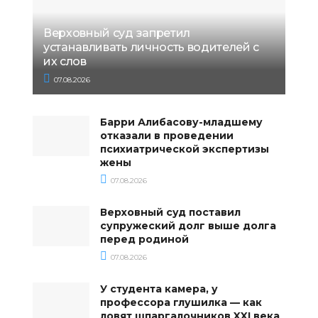
Верховный суд запретил
устанавливать личность водителей с
их слов
07.08.2026
Барри Алибасову-младшему
отказали в проведении
психиатрической экспертизы
жены
07.08.2026
Верховный суд поставил
супружеский долг выше долга
перед родиной
07.08.2026
У студента камера, у
профессора глушилка — как
ловят шпаргалочников XXI века