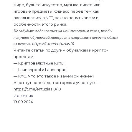
мире, будь то искусство, музыка, видео или
игровые предметы. Однако перед тем как
вкладываться в NFT, важно понять риски и
особенности этого рынка.
Не забудьте подписаться на мой телеграмм-канал, чтобы
получить обучающий материал и актуальные новости одним
из первых:
https://t.me/entuzias10
Читайте статьи по другим обучалкам и крипто-
проектам:
— Криптовалютные Киты
— Launchpool и Launchpad
— KYC. Что это такое и зачем он нужен?
А вот тут проекты, в которых я участвую —
https://t.me/entuzias10/10
Источник
19.09.2024
L
В
О
M
M
W
T
V
П
i
к
д
e
e
h
e
i
о
n
о
н
s
s
a
l
b
д
k
н
о
s
s
t
e
e
е