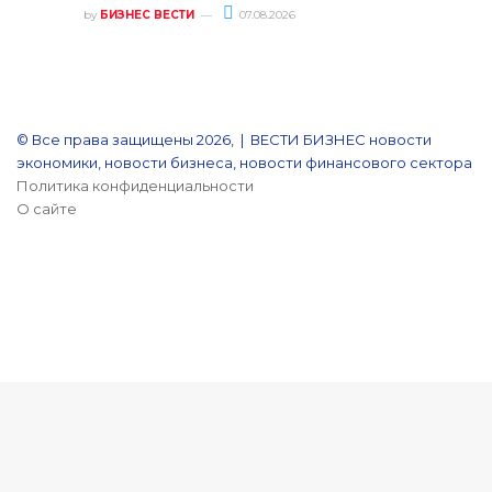
by
БИЗНЕС ВЕСТИ
07.08.2026
© Все права защищены 2026, | ВЕСТИ БИЗНЕС новости
экономики, новости бизнеса, новости финансового сектора
Политика конфиденциальности
О сайте
YouTube
Reddit
vk.com
Одноклассники
Snapchat
Telegram
Кнопка
«Наверх»