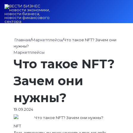
Войти
Switch ski
Искат
М
Главная
/
Маркетплейсы
/
Что такое NFT? Зачем они
нужны?
Маркетплейсы
Что такое NFT?
Зачем они
нужны?
19.09.2024
NFT
Хола, энтузиасты, вы могли слышать о том, как люди