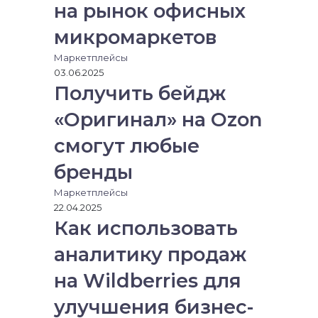
на рынок офисных
п
о
микромаркетов
ч
т
Маркетплейсы
у
03.06.2025
Получить бейдж
«Оригинал» на Ozon
смогут любые
бренды
Маркетплейсы
22.04.2025
Как использовать
аналитику продаж
на Wildberries для
улучшения бизнес-