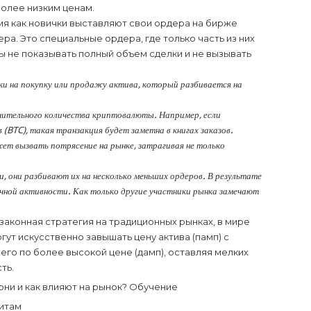
более низким ценам.
мя как новички выставляют свои ордера на бирже
ра. Это специальные ордера, где только часть из них
бы не показывать полный объем сделки и не вызывать
ки на покупку или продажу актива, который разбивается на
чительного количества криптовалюты. Например, если
(BTC), такая транзакция будет заметна в книгах заказов.
т вызвать потрясение на рынке, затрагивая не только
, они разбивают их на несколько меньших ордеров. В результате
чной активности. Как только другие участники рынка замечают
законная стратегия на традиционных рынках, в мире
ут искусственно завышать цену актива (памп) с
его по более высокой цене (дамп), оставляя мелких
ть.
китам