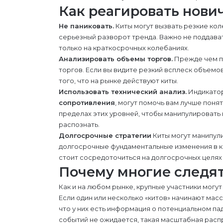
Как реагировать нови
Не паниковать.
Киты могут вызвать резкие кол
серьезный разворот тренда. Важно не поддават
только на краткосрочных колебаниях.
Анализировать объемы торгов.
Прежде чем п
торгов. Если вы видите резкий всплеск объемо
того, что на рынке действуют киты.
Использовать технический анализ.
Индикатор
сопротивления
, могут помочь вам лучше понят
пределах этих уровней, чтобы манипулировать 
распознать.
Долгосрочные стратегии
Киты могут манипули
долгосрочные фундаментальные изменения в к
стоит сосредоточиться на долгосрочных целях 
Почему многие следят
Как и на любом рынке, крупные участники могу
Если один или несколько «китов» начинают мас
что у них есть информация о потенциальном пад
событий не ожидается, такая масштабная расп