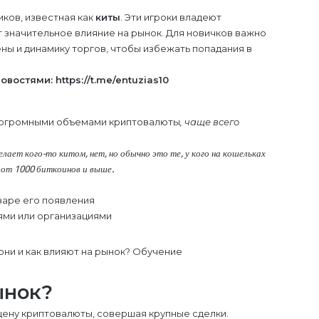
иков, известная как
киты
. Эти игроки владеют
значительное влияние на рынок. Для новичков важно
цены и динамику торгов, чтобы избежать попадания в
новостями:
https://t.me/entuzias10
т огромными объемами криптовалюты
, чаще всего
лает кого-то китом, нет, но обычно это те, у кого на кошельках
 от 1000 биткоинов и выше.
заре его появления
ми или организациями
ынок?
 цену криптовалюты, совершая крупные сделки.