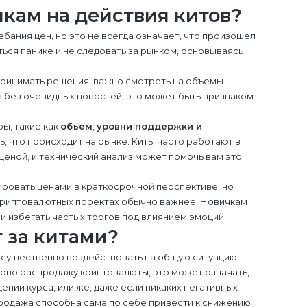
чкам на действия китов?
ебания цен, но это не всегда означает, что произошел
ься панике и не следовать за рынком, основываясь
ринимать решения, важно смотреть на объемы
в без очевидных новостей, это может быть признаком
ы, такие как
объем
,
уровни поддержки и
ь, что происходит на рынке. Киты часто работают в
ценой, и технический анализ может помочь вам это
ровать ценами в краткосрочной перспективе, но
риптовалютных проектах обычно важнее. Новичкам
и избегать частых торгов под влиянием эмоций.
 за китами?
т существенно воздействовать на общую ситуацию.
сово распродажу криптовалюты, это может означать,
ении курса, или же, даже если никаких негативных
родажа способна сама по себе привести к снижению