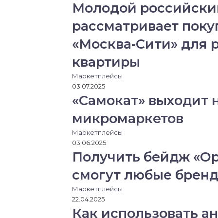
Молодой российский
е
с
r
r
с
н
я
рассматривает поку
и
ч
к
е
«Москва-Сити» для 
и
р
е
квартиры
з
Маркетплейсы
э
03.07.2025
л
«Самокат» выходит 
е
к
микромаркетов
т
р
Маркетплейсы
о
03.06.2025
н
Получить бейдж «Ор
н
у
смогут любые брен
ю
Маркетплейсы
п
22.04.2025
о
Как использовать а
ч