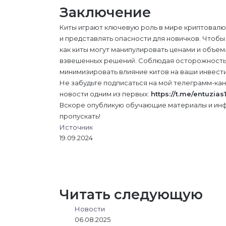
Заключение
Киты играют ключевую роль в мире криптовалют,
и представлять опасности для новичков. Чтобы
как киты могут манипулировать ценами и объема
взвешенных решений. Соблюдая осторожность 
минимизировать влияние китов на ваши инвести
Не забудьте подписаться на мой телеграмм-ка
новости одним из первых:
https://t.me/entuzias
Вскоре опубликую обучающие материалы и инф
пропускать!
Источник
19.09.2024
L
В
О
M
M
W
T
V
П
i
к
д
e
e
h
e
i
о
n
о
н
s
s
a
l
b
д
k
н
о
s
s
t
e
e
е
Читать следующую
e
т
к
e
e
s
g
r
л
d
а
л
n
n
A
r
и
Новости
I
к
а
g
g
p
a
т
06.08.2025
n
т
с
e
e
p
m
ь