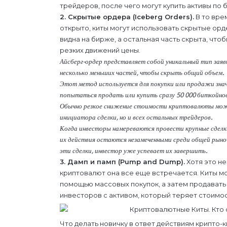
трейдеров, после чего могут купить активы по 
2. Скрытые ордера (Iceberg Orders).
В то вре
открыто, киты могут использовать скрытые орде
видна на бирже, а остальная часть скрыта, что
резких движений цены.
Айсберг-ордер представляет собой уникальный тип заяв
несколько меньших частей, чтобы скрыть общий объем.
Этот метод используется для покупки или продажи зна
попытаться продать или купить сразу 50 000 биткойнов 
Обычно резкое снижение стоимости криптовалюты може
инициатора сделки, но и всех остальных трейдеров.
Когда инвесторы намереваются провести крупные сделки
их действия остаются незамеченными среди общей рыно
эти сделки, инвестор уже успевает их завершить.
3. Дамп и памп (Pump and Dump).
Хотя это не
криптовалют она все еще встречается. Киты мог
помощью массовых покупок, а затем продавать 
инвесторов с активом, который теряет стоимос
Что делать новичку в ответ действиям крипто-