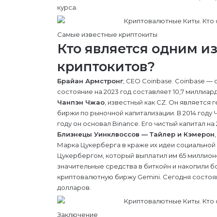
курса.
Самые известные криптокиты
Кто является одним и
криптокитов?
Брайан Армстронг
, CEO Coinbase. Coinbase —
состояние на 2023 год составляет 10,7 миллиар
Чанпэн Чжао
, известный как CZ. Он является
биржи по рыночной капитализации. В 2014 году 
году он основал Binance. Его чистый капитал на
Близнецы Уинклвоссов — Тайлер и Кэмерон
Марка Цукерберга в краже их идеи социальной с
Цукербергом, который выплатил им 65 миллион
значительные средства в биткойн и накопили б
криптовалютную биржу Gemini. Сегодня состоян
долларов.
Заключение