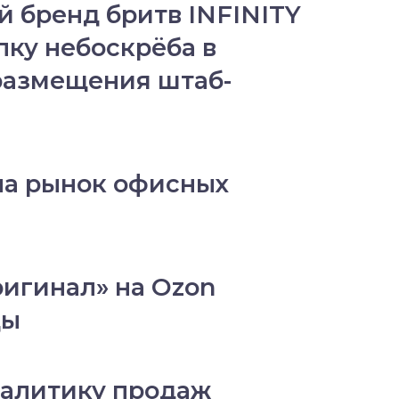
 бренд бритв INFINITY
пку небоскрёба в
размещения штаб-
на рынок офисных
игинал» на Ozon
ды
налитику продаж