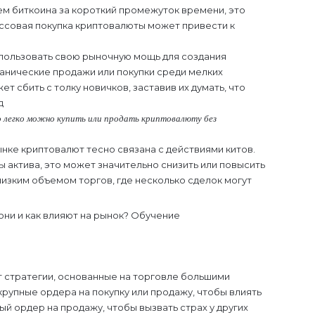
ем биткоина за короткий промежуток времени, это
ассовая покупка криптовалюты может привести к
пользовать свою рыночную мощь для создания
панические продажи или покупки среди мелких
т сбить с толку новичков, заставив их думать, что
д
 легко можно купить или продать криптовалюту без
нке криптовалют тесно связана с действиями китов.
ы актива, это может значительно снизить или повысить
низким объемом торгов, где несколько сделок могут
 стратегии, основанные на торговле большими
рупные ордера на покупку или продажу, чтобы влиять
ый ордер на продажу, чтобы вызвать страх у других