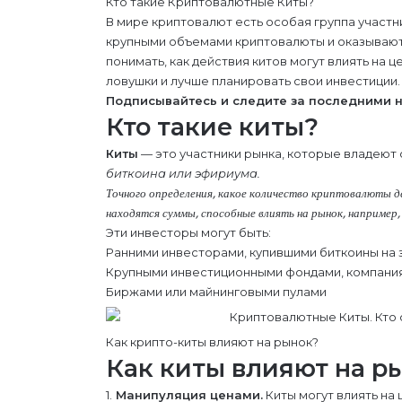
Кто такие Криптовалютные Киты?
В мире криптовалют есть особая группа участн
крупными объемами криптовалюты и оказывают 
понимать, как действия китов могут влиять на 
ловушки и лучше планировать свои инвестиции.
Подписывайтесь и следите за последними 
Кто такие киты?
Киты
— это участники рынка, которые владею
биткоина или эфириума.
Точного определения, какое количество криптовалюты де
находятся суммы, способные влиять на рынок, например,
Эти инвесторы могут быть:
Ранними инвесторами, купившими биткоины на 
Крупными инвестиционными фондами, компания
Биржами или майнинговыми пулами
Как крипто-киты влияют на рынок?
Как киты влияют на р
1.
Манипуляция ценами.
Киты могут влиять на