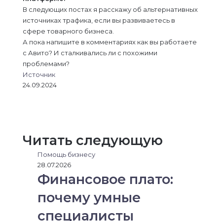
В следующих постах я расскажу об альтернативных
источниках трафика, если вы развиваетесь в
сфере товарного бизнеса.
А пока напишите в комментариях как вы работаете
с Авито? И сталкивались ли с похожими
проблемами?
Источник
24.09.2024
L
В
О
M
M
W
T
V
П
i
к
д
e
e
h
e
i
о
n
о
н
s
s
a
l
b
д
k
н
о
s
s
t
e
e
е
Читать следующую
e
т
к
e
e
s
g
r
л
d
а
л
n
n
A
r
и
Помощь бизнесу
I
к
а
g
g
p
a
т
28.07.2026
n
т
с
e
e
p
m
ь
Финансовое плато:
е
с
r
r
с
н
я
почему умные
и
ч
к
е
специалисты
и
р