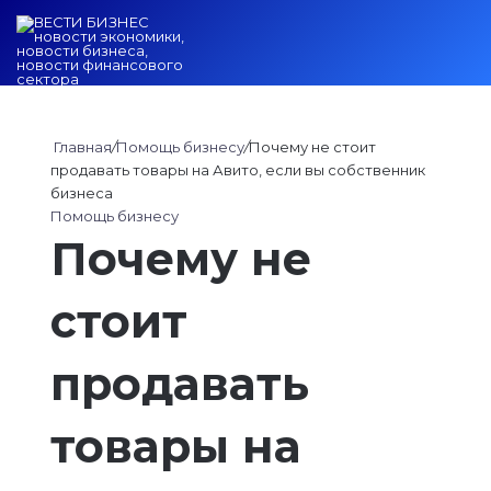
Войти
Switch ski
Искат
М
Главная
/
Помощь бизнесу
/
Почему не стоит
продавать товары на Авито, если вы собственник
бизнеса
Помощь бизнесу
Почему не
стоит
продавать
товары на