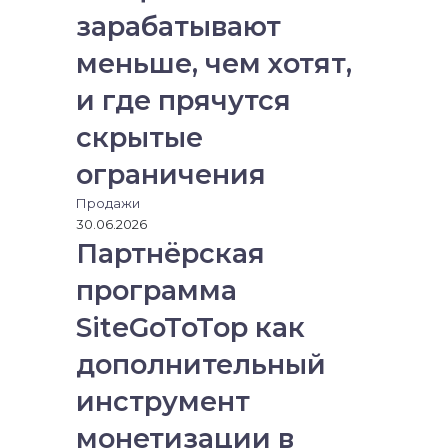
е
зарабатывают
з
меньше, чем хотят,
э
л
и где прячутся
е
к
скрытые
т
р
ограничения
о
Продажи
н
30.06.2026
н
Партнёрская
у
ю
программа
п
о
SiteGoToTop как
ч
т
дополнительный
у
инструмент
монетизации в