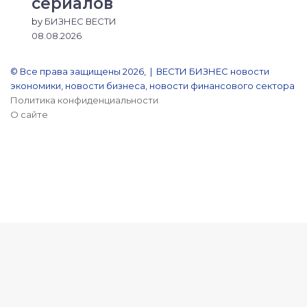
сериалов
by
БИЗНЕС ВЕСТИ
08.08.2026
© Все права защищены 2026, | ВЕСТИ БИЗНЕС новости
экономики, новости бизнеса, новости финансового сектора
Политика конфиденциальности
О сайте
YouTube
Reddit
vk.com
Одноклассники
Snapchat
Telegram
Кнопка
«Наверх»