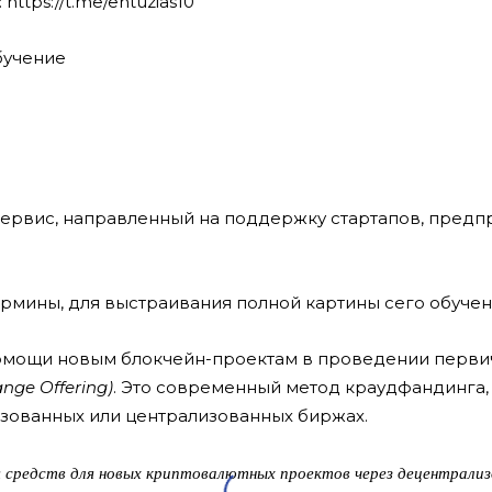
tps://t.me/entuzias10
сервис, направленный на поддержку стартапов, пред
рмины, для выстраивания полной картины сего обучения
помощи новым блокчейн-проектам в проведении перв
hange Offering)
. Это современный метод краудфандинга, 
зованных или централизованных биржах.
ния средств для новых криптовалютных проектов через децентрали