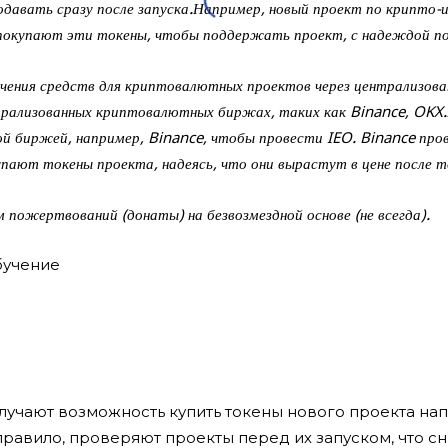
давать сразу после запуска.Например, новый проект по крипто-и
покупают эти токены, чтобы поддержать проект, с надеждой по
влечения средств для криптовалютных проектов через централизо
трализованных криптовалютных биржах, таких как Binance, OKX.
ой биржей, например, Binance, чтобы провести IEO. Binance про
пают токены проекта, надеясь, что они вырастут в цене после т
 пожертвований (донаты) на безвозмездной основе (не всегда).
олучают возможность купить токены нового проекта н
равило, проверяют проекты перед их запуском, что сн