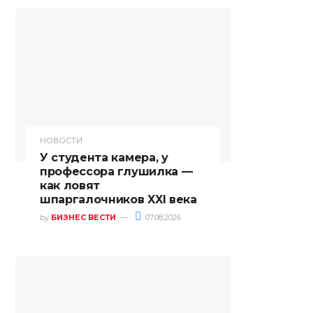
НОВОСТИ
У студента камера, у
профессора глушилка —
как ловят
шпаргалочников XXI века
by
БИЗНЕС ВЕСТИ
07.08.2026