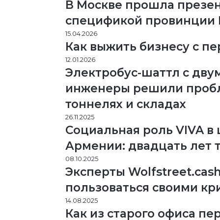
В Москве прошла презен
спецификой провинции
15.04.2026
Как выжить бизнесу с п
12.01.2026
Электробус-шаттл с дву
инженеры решили пробл
тоннелях и складах
26.11.2025
Социальная роль VIVA в
Армении: двадцать лет 
08.10.2025
Эксперты Wolfstreet.cas
пользоваться своими кр
14.08.2025
Как из старого офиса пе