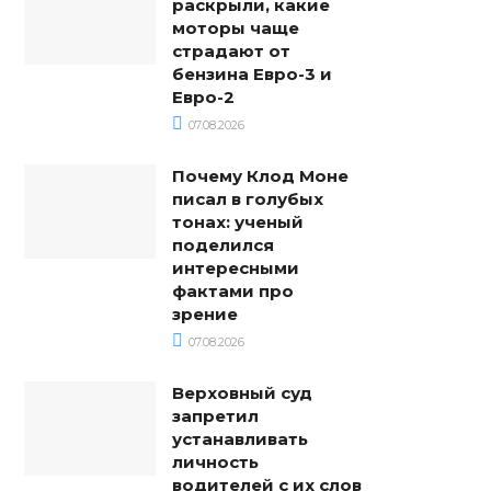
раскрыли, какие
моторы чаще
страдают от
бензина Евро-3 и
Евро-2
07.08.2026
Почему Клод Моне
писал в голубых
тонах: ученый
поделился
интересными
фактами про
зрение
07.08.2026
Верховный суд
запретил
устанавливать
личность
водителей с их слов