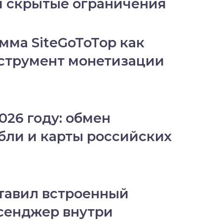
ся скрытые ограничения
мма SiteGoToTop как
струмент монетизации
026 году: обмен
бли и карты российских
тавил встроенный
сенджер внутри