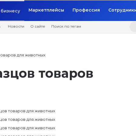
Маркетплейсы
Профессия
Сотрудник
бизнесу
6
Новости
О сайте
Поиск по тегам
товаров для животных
азцов товаров