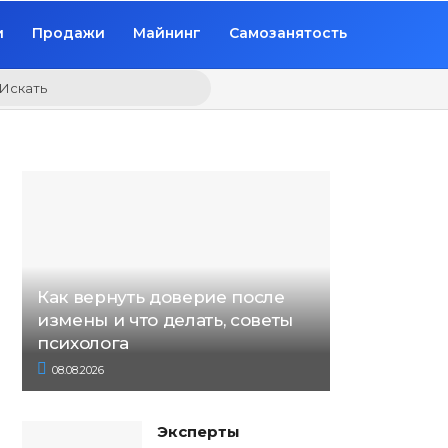
и
Продажи
Майнинг
Самозанятость
Искать
Как вернуть доверие после
измены и что делать, советы
психолога
08.08.2026
Эксперты