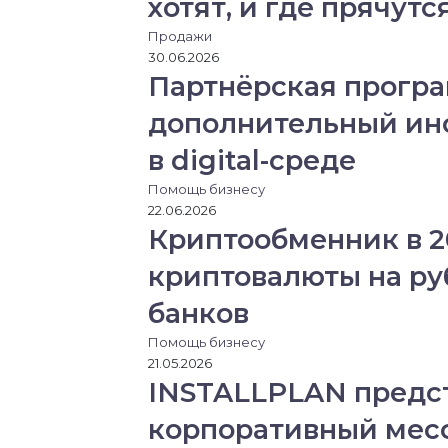
хотят, и где прячут
и
р
е
Продажи
з
30.06.2026
э
Партнёрская програ
л
дополнительный ин
е
к
в digital-среде
т
р
Помощь бизнесу
о
22.06.2026
н
Криптообменник в 2
н
у
криптовалюты на ру
ю
банков
п
о
Помощь бизнесу
ч
21.05.2026
т
INSTALLPLAN предс
у
корпоративный мес