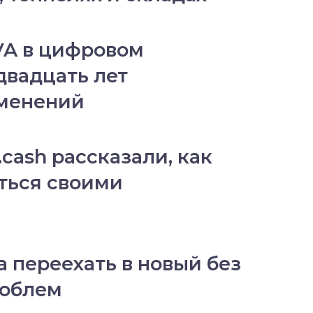
VA в цифровом
двадцать лет
зменений
.cash рассказали, как
ться своими
а переехать в новый без
роблем