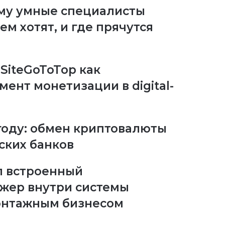
ему умные специалисты
м хотят, и где прячутся
SiteGoToTop как
ент монетизации в digital-
году: обмен криптовалюты
ских банков
л встроенный
жер внутри системы
онтажным бизнесом