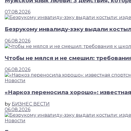
Мужской язык любви: 3 действия, котор
07.08.2026
Безрукому инвалиду-зэку выдали косты
 к школьным дневникам скоро изменятся
06.08.2026
Чтобы не мялся и не смешил: требовани
портсменка впала в кому на операции
06.08.2026
Новости
«Наркоз переносила хорошо»: известная
и: издевательства продолжаются
by
БИЗНЕС ВЕСТИ
06.08.2026
Новости