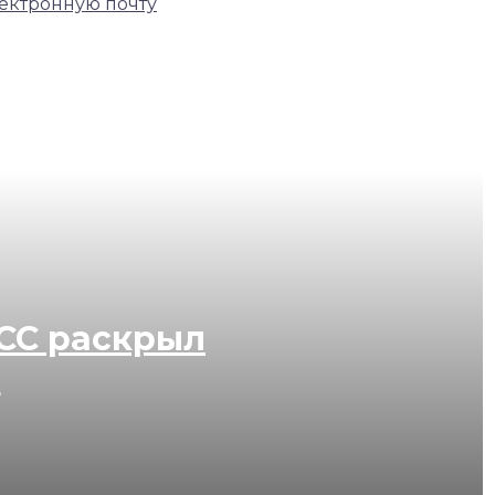
ектронную почту
ACC раскрыл
а