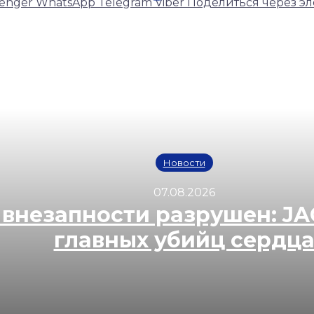
enger
WhatsApp
Telegram
Viber
Поделиться через эл
Новости
07.08.2026
 внезапности разрушен: J
главных убийц сердц