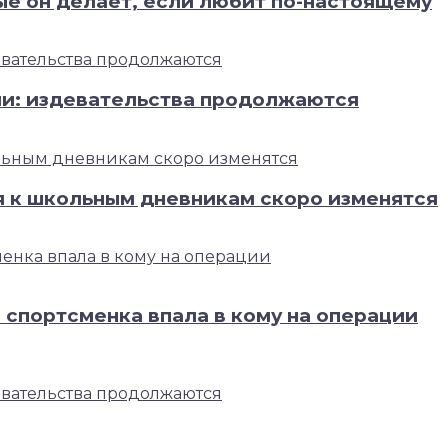
ые он делает, если любит по-настоящему
ли: издевательства продолжаются
я к школьным дневникам скоро изменятся
 спортсменка впала в кому на операции