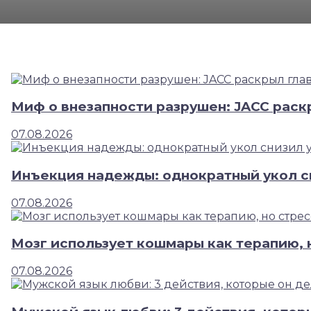
ыл главных убийц сердца
изил усталость и улучшил концентрацию
Миф о внезапности разрушен: JACC раск
07.08.2026
 стресс ломает этот механизм
Инъекция надежды: однократный укол с
07.08.2026
е он делает, если любит по-настоящему
Мозг использует кошмары как терапию, 
07.08.2026
и: издевательства продолжаются