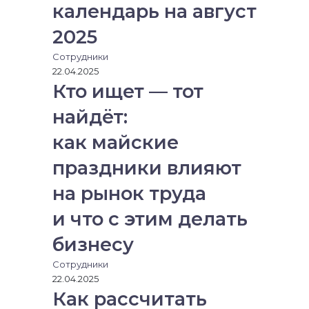
р
календарь на август
о
н
2025
н
Сотрудники
у
22.04.2025
ю
Кто ищет — тот
п
о
найдёт:
ч
т
как майские
у
праздники влияют
на рынок труда
и что с этим делать
бизнесу
Сотрудники
22.04.2025
Как рассчитать